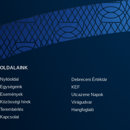
OLDALAINK
Nyitóoldal
Debreceni Értéktár
Egységeink
KEF
Események
Utcazene Napok
Közösségi hírek
Virágudvar
Terembérlés
Hangfoglaló
Kapcsolat