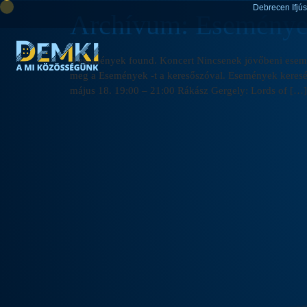
Debrecen Ifjú
Archívum:
Esemény
0 események found. Koncert Nincsenek jövőbeni esemén
meg a Események -t a keresőszóval. Események keresé
május 18. 19:00 – 21:00 Rákász Gergely: Lords of […]