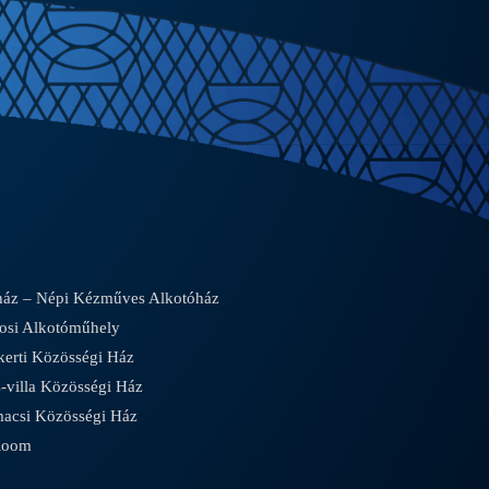
áz – Népi Kézműves Alkotóház
osi Alkotóműhely
rti Közösségi Ház
villa Közösségi Ház
csi Közösségi Ház
Room