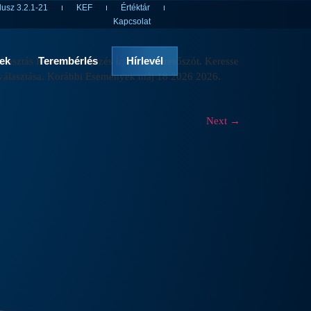
usz 3.2.1-21
KEF
Értéktár
Kapcsolat
rek
Terembérlés
Hírlevél
ztás Keresett kifejezés Írja be a keresőszót. Keresse
választása. Korábbi Események máj 18 2026 2026.
Next
→