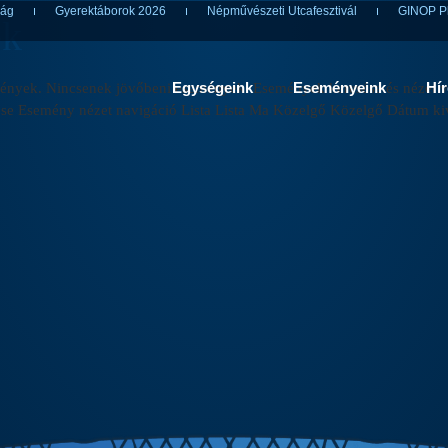
ság
Gyerektáborok 2026
Népművészeti Utcafesztivál
GINOP Pl
ek
Egységeink
Eseményeink
Hí
yek. Nincsenek jövőbeni események. Események keresése és nézet válas
se Esemény nézet navigáció Lista Lista Ma Közelgő Közelgő Dátum ki