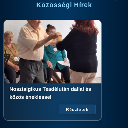
Közösségi Hírek
Nosztalgikus Teadélután dallal és
Biztonsá
közös énekléssel
digitáli
Részletek