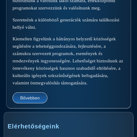
biztosítsunk a városunk lakói számára, értékközpontú
programokat szervezzünk és valósítsunk meg.
Szeretnénk a különböző generációk számára találkozási
hellyé válni.
Kiemelten figyelünk a hátrányos helyzetű közösségek
segítésére a tehetséggondozására, fejlesztésére, a
számukra szervezett programok, események és
rendezvények ingyenességére. Lehetőséget biztosítunk az
öntevékeny közösségek hasznos szabadidő eltöltésére, a
kulturális igények sokszínűségének befogadására,
valamint önmegvalósítás támogatására.
Bővebben
Elérhetőségeink