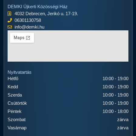
DEMKI Újkerti Közösségi Ház
4032 Debrecen, Jerikó u. 17-19.
06301130758
info@demki.hu
Nyitvatartás
Hétfő
10:00 - 19:00
Kedd
10:00 - 19:00
Szerda
10:00 - 19:00
Csütörtök
10:00 - 19:00
Péntek
10:00 - 18:00
Szombat
zárva
Vasárnap
zárva