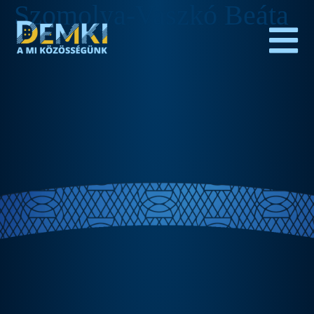
Szomolya-Vaszkó Beáta