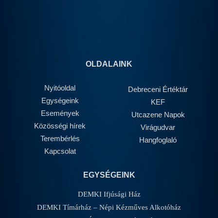
OLDALAINK
Nyitóoldal
Debreceni Értéktár
Egységeink
KEF
Események
Utcazene Napok
Közösségi hírek
Virágudvar
Terembérlés
Hangfoglaló
Kapcsolat
EGYSÉGEINK
DEMKI Ifjúsági Ház
DEMKI Tímárház – Népi Kézműves Alkotóház