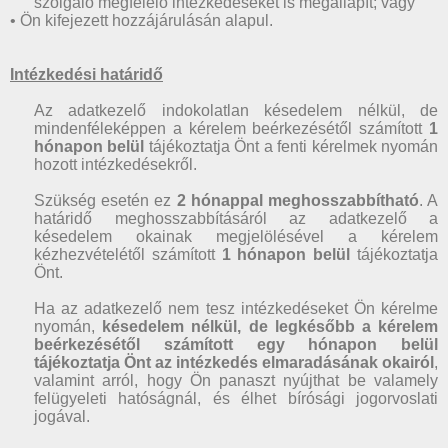
szolgáló megfelelő intézkedéseket is megállapít; vagy
• Ön kifejezett hozzájárulásán alapul.
Intézkedési határidő
Az adatkezelő indokolatlan késedelem nélkül, de
mindenféleképpen a kérelem beérkezésétől számított
1
hónapon belül
tájékoztatja Önt a fenti kérelmek nyomán
hozott intézkedésekről.
Szükség esetén ez
2 hónappal meghosszabbítható
. A
határidő meghosszabbításáról az adatkezelő a
késedelem okainak megjelölésével a kérelem
kézhezvételétől számított
1 hónapon belül
tájékoztatja
Önt.
Ha az adatkezelő nem tesz intézkedéseket Ön kérelme
nyomán,
késedelem nélkül, de legkésőbb a kérelem
beérkezésétől számított egy hónapon belül
tájékoztatja Önt az intézkedés elmaradásának okairól
,
valamint arról, hogy Ön panaszt nyújthat be valamely
felügyeleti hatóságnál, és élhet bírósági jogorvoslati
jogával.