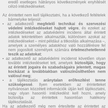
eredő esetleges hátrányos következmények enyhítését
célzó intézkedéseket.
Az érintettet nem kell tájékoztatni, ha a következő feltételek
bármelyike teljesül:
• az adatkezelő
megfelelő technikai és szervezési
védelmi intézkedéseket hajtott végre
, és ezeket az
intézkedéseket az adatvédelmi incidens által érintett
adatok tekintetében alkalmazták, különösen azokat az
intézkedéseket – mint például a titkosítás alkalmazása –,
amelyek a személyes adatokhoz való hozzáférésre fel
nem jogosított személyek számára
értelmezhetetlenné
teszik az adatokat
;
• az adatkezelő az adatvédelmi incidenst követően olyan
további intézkedéseket tett, amelyek
biztosítják, hogy
az érintett jogaira és szabadságaira jelentett, magas
kockázat a továbbiakban valószínűsíthetően nem
valósul meg
;
• a tájékoztatás
aránytalan erőfeszítést tenne
szükségessé
. Ilyen esetekben az érintetteket
nyilvánosan közzétett információk útján kell tájékoztatni,
vagy olyan hasonló intézkedést kell hozni, amely
biztosítja az érintettek hasonlóan hatékony
tájékoztatását.
Ha az adatkezelő még nem értesítette az érintettet az