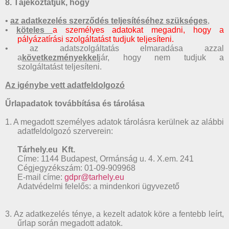
8. Tájékoztatjuk, hogy
•
az adatkezelés szerződés teljesítéséhez szükséges
,
•
köteles
a személyes adatokat megadni, hogy a
pályázatírási szolgáltatást tudjuk teljesíteni.
• az adatszolgáltatás elmaradása azzal
a
következményekkel
jár, hogy nem tudjuk a
szolgáltatást teljesíteni.
Az igénybe vett adatfeldolgozó
Űrlapadatok továbbítása és tárolása
1. A megadott személyes adatok tárolásra kerülnek az alábbi
adatfeldolgozó szerverein:
Tárhely.eu Kft.
Címe: 1144 Budapest, Ormánság u. 4. X.em. 241
Cégjegyzékszám: 01-09-909968
E-mail címe:
gdpr@tarhely.eu
Adatvédelmi felelős: a mindenkori ügyvezető
3. Az adatkezelés ténye, a kezelt adatok köre a fentebb leírt,
űrlap során megadott adatok.