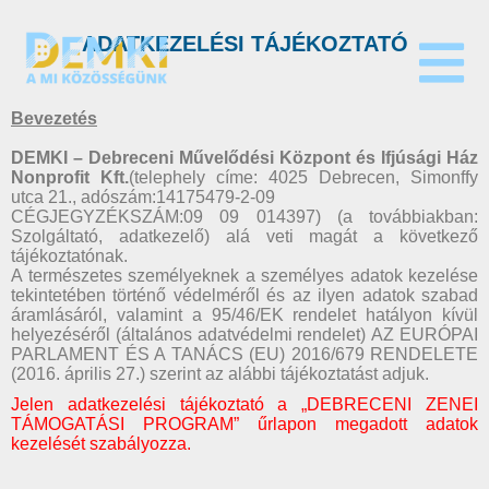
ADATKEZELÉSI TÁJÉKOZTATÓ
Bevezetés
DEMKI – Debreceni Művelődési Központ és Ifjúsági Ház
Nonprofit Kft.
(telephely címe: 4025 Debrecen, Simonffy
utca 21., adószám:14175479-2-09
CÉGJEGYZÉKSZÁM:09 09 014397)
(a továbbiakban:
Szolgáltató, adatkezelő) alá veti magát a következő
tájékoztatónak.
A természetes személyeknek a személyes adatok kezelése
tekintetében történő védelméről és az ilyen adatok szabad
áramlásáról, valamint a 95/46/EK rendelet hatályon kívül
helyezéséről (általános adatvédelmi rendelet) AZ EURÓPAI
PARLAMENT ÉS A TANÁCS (EU) 2016/679 RENDELETE
(2016. április 27.) szerint az alábbi tájékoztatást adjuk.
Jelen adatkezelési tájékoztató a „DEBRECENI ZENEI
TÁMOGATÁSI PROGRAM” űrlapon megadott adatok
kezelését szabályozza.