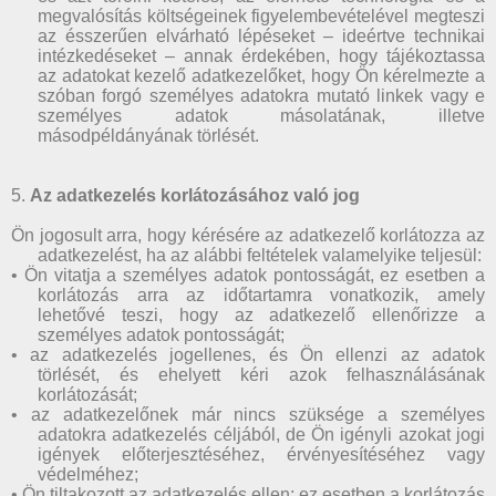
megvalósítás költségeinek figyelembevételével megteszi
az ésszerűen elvárható lépéseket – ideértve technikai
intézkedéseket – annak érdekében, hogy tájékoztassa
az adatokat kezelő adatkezelőket, hogy Ön kérelmezte a
szóban forgó személyes adatokra mutató linkek vagy e
személyes adatok másolatának, illetve
másodpéldányának törlését.
5.
Az adatkezelés korlátozásához való jog
Ön jogosult arra, hogy kérésére az adatkezelő korlátozza az
adatkezelést, ha az alábbi feltételek valamelyike teljesül:
• Ön vitatja a személyes adatok pontosságát, ez esetben a
korlátozás arra az időtartamra vonatkozik, amely
lehetővé teszi, hogy az adatkezelő ellenőrizze a
személyes adatok pontosságát;
• az adatkezelés jogellenes, és Ön ellenzi az adatok
törlését, és ehelyett kéri azok felhasználásának
korlátozását;
• az adatkezelőnek már nincs szüksége a személyes
adatokra adatkezelés céljából, de Ön igényli azokat jogi
igények előterjesztéséhez, érvényesítéséhez vagy
védelméhez;
• Ön tiltakozott az adatkezelés ellen; ez esetben a korlátozás