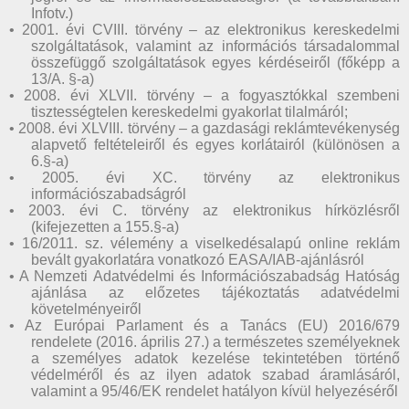
Infotv.)
• 2001. évi CVIII. törvény – az elektronikus kereskedelmi
szolgáltatások, valamint az információs társadalommal
összefüggő szolgáltatások egyes kérdéseiről (főképp a
13/A. §-a)
• 2008. évi XLVII. törvény – a fogyasztókkal szembeni
tisztességtelen kereskedelmi gyakorlat tilalmáról;
• 2008. évi XLVIII. törvény – a gazdasági reklámtevékenység
alapvető feltételeiről és egyes korlátairól (különösen a
6.§-a)
• 2005. évi XC. törvény az elektronikus
információszabadságról
• 2003. évi C. törvény az elektronikus hírközlésről
(kifejezetten a 155.§-a)
• 16/2011. sz. vélemény a viselkedésalapú online reklám
bevált gyakorlatára vonatkozó EASA/IAB-ajánlásról
• A Nemzeti Adatvédelmi és Információszabadság Hatóság
ajánlása az előzetes tájékoztatás adatvédelmi
követelményeiről
• Az Európai Parlament és a Tanács (EU) 2016/679
rendelete (2016. április 27.) a természetes személyeknek
a személyes adatok kezelése tekintetében történő
védelméről és az ilyen adatok szabad áramlásáról,
valamint a 95/46/EK rendelet hatályon kívül helyezéséről