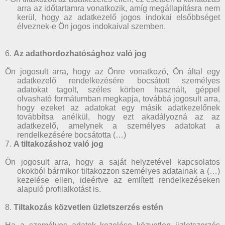
arra az időtartamra vonatkozik, amíg megállapításra nem
kerül, hogy az adatkezelő jogos indokai elsőbbséget
élveznek-e Ön jogos indokaival szemben.
6.
Az adathordozhatósághoz való jog
Ön jogosult arra, hogy az Önre vonatkozó, Ön által egy
adatkezelő rendelkezésére bocsátott személyes
adatokat tagolt, széles körben használt, géppel
olvasható formátumban megkapja, továbbá jogosult arra,
hogy ezeket az adatokat egy másik adatkezelőnek
továbbítsa anélkül, hogy ezt akadályozná az az
adatkezelő, amelynek a személyes adatokat a
rendelkezésére bocsátotta (…)
7.
A tiltakozáshoz való jog
Ön jogosult arra, hogy a saját helyzetével kapcsolatos
okokból bármikor tiltakozzon személyes adatainak a (…)
kezelése ellen, ideértve az említett rendelkezéseken
alapuló profilalkotást is.
8.
Tiltakozás közvetlen üzletszerzés estén