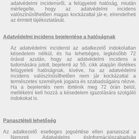
adatvédelmi incidensről, a felügyeleti hatóság, miután
mérlegelte, hogy az adatvédelmi incidens
valószínűsíthetően magas kockázattal jár-e, elrendelheti
az érintett tájékoztatását.
Adatvédelmi incidens bejelentése a hatóságnak
Az adatvédelmi incidenst az adatkezelő indokolatlan
késedelem nélkül, és ha lehetséges, legkésőbb 72
órával azután, hogy az adatvédelmi incidens a
tudomására jutott, bejelenti az 55. cikk alapján illetékes
felügyeleti hatóságnak, kivéve, ha az adatvédelmi
incidens valószínűsíthetően nem jár kockázattal a
természetes személyek jogaira és szabadságaira nézve.
Ha a bejelentés nem történik meg 72 órán belül,
mellékelni kell hozzá a késedelem igazolására szolgáló
indokokat is.
Panasztételi lehetőség
Az adatkezelő esetleges jogsértése ellen panasszal a
Nemzeti Adatvédelmi ésInformációszabadság