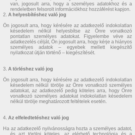
van, jogosult arra, hogy a személyes adatokhoz és a
rendeletben felsorolt információkhoz hozzáférést kapjon.
2.
A helyesbítéshez való jog
Ön jogosult arra, hogy kérésére az adatkezelő indokolatlan
késedelem nélkül helyesbítse az Önre vonatkozó
pontatlan személyes adatokat. Figyelembe véve az
adatkezelés célját, Ön jogosult arra, hogy kérje a hiányos
személyes adatok – egyebek mellett kiegészítő
nyilatkozat útján történő – kiegészítését.
3.
A törléshez való jog
Ön jogosult arra, hogy kérésére az adatkezelő indokolatlan
késedelem nélkül törölje az Önre vonatkozó személyes
adatokat, az adatkezelő pedig köteles arra, hogy Önre
vonatkozó személyes adatokat indokolatlan késedelem
nélkül törölje meghatározott feltételek esetén.
4.
Az elfeledtetéshez való jog
Ha az adatkezelő nyilvánosságra hozta a személyes adatot,
és azt törölni köteles, az elérhető technológia és a