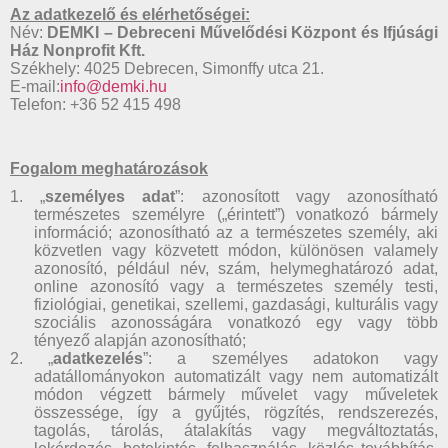
Az adatkezelő és elérhetőségei:
Név:
DEMKI – Debreceni Művelődési Központ és Ifjúsági
Ház Nonprofit Kft.
Székhely: 4025 Debrecen, Simonffy utca 21.
E-mail:
info@demki.hu
Telefon: +36 52 415 498
Fogalom meghatározások
1. „
személyes adat
”: azonosított vagy azonosítható
természetes személyre („érintett”) vonatkozó bármely
információ; azonosítható az a természetes személy, aki
közvetlen vagy közvetett módon, különösen valamely
azonosító, például név, szám, helymeghatározó adat,
online azonosító vagy a természetes személy testi,
fiziológiai, genetikai, szellemi, gazdasági, kulturális vagy
szociális azonosságára vonatkozó egy vagy több
tényező alapján azonosítható;
2. „
adatkezelés
”: a személyes adatokon vagy
adatállományokon automatizált vagy nem automatizált
módon végzett bármely művelet vagy műveletek
összessége, így a gyűjtés, rögzítés, rendszerezés,
tagolás, tárolás, átalakítás vagy megváltoztatás,