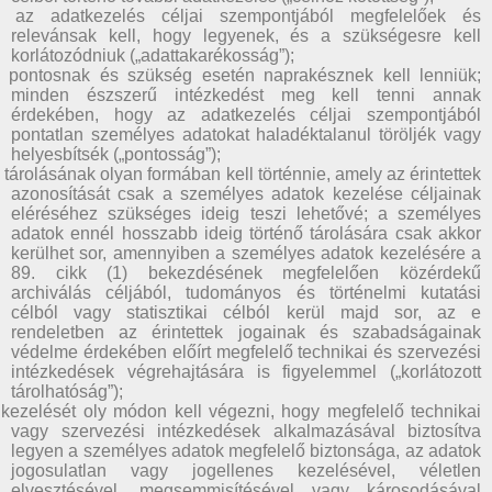
) az adatkezelés céljai szempontjából megfelelőek és
relevánsak kell, hogy legyenek, és a szükségesre kell
korlátozódniuk („adattakarékosság”);
) pontosnak és szükség esetén naprakésznek kell lenniük;
minden észszerű intézkedést meg kell tenni annak
érdekében, hogy az adatkezelés céljai szempontjából
pontatlan személyes adatokat haladéktalanul töröljék vagy
helyesbítsék („pontosság”);
 tárolásának olyan formában kell történnie, amely az érintettek
azonosítását csak a személyes adatok kezelése céljainak
eléréséhez szükséges ideig teszi lehetővé; a személyes
adatok ennél hosszabb ideig történő tárolására csak akkor
kerülhet sor, amennyiben a személyes adatok kezelésére a
89. cikk (1) bekezdésének megfelelően közérdekű
archiválás céljából, tudományos és történelmi kutatási
célból vagy statisztikai célból kerül majd sor, az e
rendeletben az érintettek jogainak és szabadságainak
védelme érdekében előírt megfelelő technikai és szervezési
intézkedések végrehajtására is figyelemmel („korlátozott
tárolhatóság”);
) kezelését oly módon kell végezni, hogy megfelelő technikai
vagy szervezési intézkedések alkalmazásával biztosítva
legyen a személyes adatok megfelelő biztonsága, az adatok
jogosulatlan vagy jogellenes kezelésével, véletlen
elvesztésével, megsemmisítésével vagy károsodásával