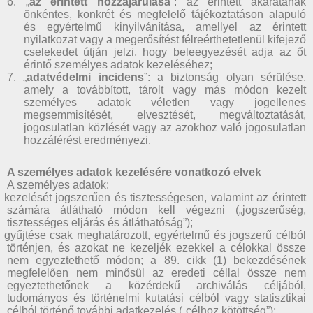
6. „
az érintett hozzájárulása
”: az érintett akaratának
önkéntes, konkrét és megfelelő tájékoztatáson alapuló
és egyértelmű kinyilvánítása, amellyel az érintett
nyilatkozat vagy a megerősítést félreérthetetlenül kifejező
cselekedet útján jelzi, hogy beleegyezését adja az őt
érintő személyes adatok kezeléséhez;
7. „
adatvédelmi incidens
”: a biztonság olyan sérülése,
amely a továbbított, tárolt vagy más módon kezelt
személyes adatok véletlen vagy jogellenes
megsemmisítését, elvesztését, megváltoztatását,
jogosulatlan közlését vagy az azokhoz való jogosulatlan
hozzáférést eredményezi.
A személyes adatok kezelésére vonatkozó elvek
A személyes adatok:
) kezelését jogszerűen és tisztességesen, valamint az érintett
számára átlátható módon kell végezni („jogszerűség,
tisztességes eljárás és átláthatóság”);
) gyűjtése csak meghatározott, egyértelmű és jogszerű célból
történjen, és azokat ne kezeljék ezekkel a célokkal össze
nem egyeztethető módon; a 89. cikk (1) bekezdésének
megfelelően nem minősül az eredeti céllal össze nem
egyeztethetőnek a közérdekű archiválás céljából,
tudományos és történelmi kutatási célból vagy statisztikai
célból történő további adatkezelés („célhoz kötöttség”);