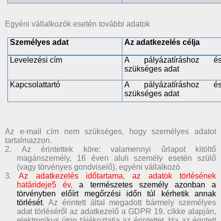
Egyéni vállalkozók esetén további adatok
Személyes adat
Az adatkezelés célja
Levelezési cím
A pályázatíráshoz és 
szükséges adat
Kapcsolattartó
A pályázatíráshoz és 
szükséges adat
Az e-mail cím nem szükséges, hogy személyes adatot
tartalmazzon.
2. Az érintettek köre: valamennyi űrlapot kitöltő
magánszemély, 16 éven aluli személy esetén szülő
(vagy törvényes gondviselő), egyéni vállalkozó
3.
Az adatkezelés időtartama, az adatok törlésének
határideje5 év,
a természetes személy azonban a
törvényben előírt megőrzési időn túl kérhetik annak
törlését
. Az érintett által megadott bármely személyes
adat törléséről az adatkezelő a GDPR 19. cikke alapján,
elektronikus úton tájékoztatja az érintettet. Ha az érintett