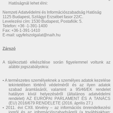
Hatóságnál lehet élni:
Nemzeti Adatvédelmi és Információszabadság Hatóság
1125 Budapest, Szilágyi Erzsébet fasor 22/C.
Levelezési cím: 1530 Budapest, Postafiók: 5.
Telefon: +36 -1-391-1400
Fax: +36-1-391-1410
E-mail: ugyfelszolgalat@naih.hu
Zárszó
A tájékoztató elkészítése során figyelemmel voltunk az
alábbi jogszabályokra:
• A természetes személyeknek a személyes adatok kezelése
tekintetében történő védelméről és az ilyen adatok
szabad áramlásáról, valamint a 95/46/EK rendelet
hatályon kívül helyezéséről (általános adatvédelmi
rendelet) AZ EURÓPAI PARLAMENT ÉS A TANÁCS
(EU) 2016/679 RENDELETE (2016. április 27.)
• 2011. évi CXII. törvény – az információs önrendelkezési
jogról és az információszabadságról (a továbbiakban: