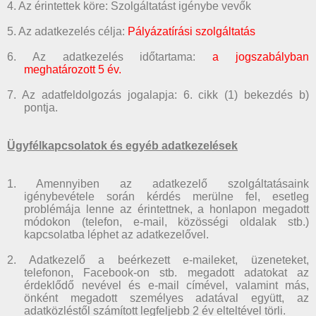
4. Az érintettek köre: Szolgáltatást igénybe vevők
5. Az adatkezelés célja:
Pályázatírási szolgáltatás
6. Az adatkezelés időtartama:
a jogszabályban
meghatározott 5 év.
7. Az adatfeldolgozás jogalapja: 6. cikk (1) bekezdés b)
pontja.
Ügyfélkapcsolatok és egyéb adatkezelések
1. Amennyiben az adatkezelő szolgáltatásaink
igénybevétele során kérdés merülne fel, esetleg
problémája lenne az érintettnek, a honlapon megadott
módokon (telefon, e-mail, közösségi oldalak stb.)
kapcsolatba léphet az adatkezelővel.
2. Adatkezelő a beérkezett e-maileket, üzeneteket,
telefonon, Facebook-on stb. megadott adatokat az
érdeklődő nevével és e-mail címével, valamint más,
önként megadott személyes adatával együtt, az
adatközléstől számított legfeljebb 2 év elteltével törli.