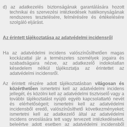
d) az adatkezelés biztonságának garantálására hozott
technikai és szervezési intézkedések hatékonyságának
rendszeres tesztelésére, felmérésére és értékelésére
szolgáló eljárást.
Az érintett tájékoztatása az adatvédelmi incidensről
Ha az adatvédelmi incidens valószínűsíthetően magas
kockázattal jár a természetes személyek jogaira és
szabadságaira nézve, az adatkezelő indokolatlan
késedelem nélkül tájékoztatja az érintettet az
adatvédelmi incidensről.
Az érintett részére adott tájékoztatásban
világosan és
közérthetően
ismertetni kell az adatvédelmi incidens
jellegét, és közölni kell az adatvédelmi tisztviselő vagy a
további tájékoztatást nyújtó egyéb kapcsolattartó nevét
és elérhetőségeit; ismertetni kell az adatvédelmi
incidensből eredő, valószínűsíthető következményeket;
ismertetni kell az adatkezelő által az adatvédelmi
incidens orvoslására tett vagy tervezett intézkedéseket,
beleértve adott esetben az adatvédelmi incidensből