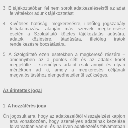
3. E tájékoztatóban fel nem sorolt adatkezelésekről az adat
felvételekor adunk tájékoztatást.
4. Kivételes hatósági megkeresésre, illetőleg jogszabály
felhatalmazása alapján más szervek megkeresése
esetén a Szolgáltató köteles tájékoztatás adására,
adatok közlésére, átadására, illetőleg iratok
rendelkezésre bocsátására.
5. A Szolgáltató ezen esetekben a megkereső részére –
amennyiben az a pontos célt és az adatok körét
megjelölte – személyes adatot csak annyit és olyan
mértékben ad ki, amely a megkeresés céljának
megvalósításához elengedhetetlenül szükséges.
Az érintettek jogai
1.
A hozzáférés joga
Ön jogosult arra, hogy az adatkezelőtől visszajelzést kapjon
arra vonatkozóan, hogy személyes adatainak kezelése
folyamatban van-e, és ha ilyen adatkezelés folyamatban