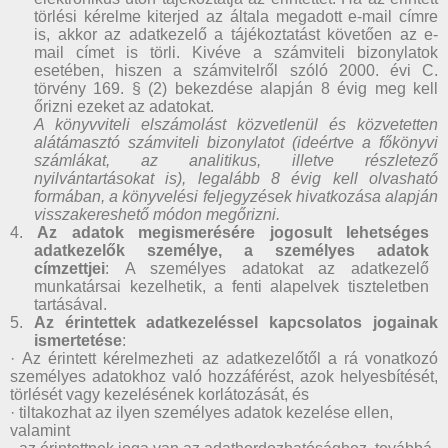
törlési kérelme kiterjed az általa megadott e-mail címre
is, akkor az adatkezelő a tájékoztatást követően az e-
mail címet is törli. Kivéve a számviteli bizonylatok
esetében, hiszen a számvitelről szóló 2000. évi C.
törvény 169. § (2) bekezdése alapján 8 évig meg kell
őrizni ezeket az adatokat.
A könyvviteli elszámolást közvetlenül és közvetetten
alátámasztó számviteli bizonylatot (ideértve a főkönyvi
számlákat, az analitikus, illetve részletező
nyilvántartásokat is), legalább 8 évig kell olvasható
formában, a könyvelési feljegyzések hivatkozása alapján
visszakereshető módon megőrizni.
4.
Az adatok megismerésére jogosult lehetséges
adatkezelők személye, a személyes adatok
címzettjei
: A személyes adatokat az adatkezelő
munkatársai kezelhetik, a fenti alapelvek tiszteletben
tartásával.
5.
Az érintettek adatkezeléssel kapcsolatos jogainak
ismertetése
:
· Az érintett kérelmezheti az adatkezelőtől a rá vonatkozó
személyes adatokhoz való hozzáférést, azok helyesbítését,
törlését vagy kezelésének korlátozását, és
· tiltakozhat az ilyen személyes adatok kezelése ellen,
valamint