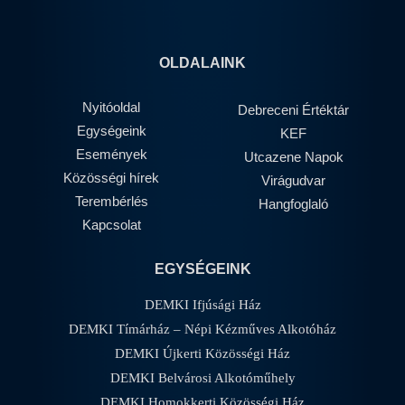
OLDALAINK
Nyitóoldal
Debreceni Értéktár
Egységeink
KEF
Események
Utcazene Napok
Közösségi hírek
Virágudvar
Terembérlés
Hangfoglaló
Kapcsolat
EGYSÉGEINK
DEMKI Ifjúsági Ház
DEMKI Tímárház – Népi Kézműves Alkotóház
DEMKI Újkerti Közösségi Ház
DEMKI Belvárosi Alkotóműhely
DEMKI Homokkerti Közösségi Ház