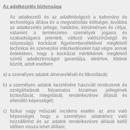
Az adatkezelés biztonsága
Az adatkezelő és az adatfeldolgozó a tudomány és
technológia állása és a megvalósítás költségei, továbbá
az adatkezelés jellege, hatóköre, körülményei és céljai,
valamint a természetes személyek jogaira és
szabadságaira jelentett, változó valószínűségű és
súlyosságú kockázat figyelembevételével megfelelő
technikai és szervezési intézkedéseket hajt végre annak
érdekében, hogy a kockázat mértékének megfelelő
szintű adatbiztonságot garantálja, ideértve, többek
között, adott esetben:
a) a személyes adatok álnevesítését és titkosítását;
b) a személyes adatok kezelésére használt rendszerek és
szolgáltatások folyamatos bizalmas jellegének
biztosítását, integritását, rendelkezésre állását és
ellenálló képességét;
c) fizikai vagy műszaki incidens esetén az arra való
képességet, hogy a személyes adatokhoz való
hozzáférést és az adatok rendelkezésre állását kellő
időben vissza lehet állítani;