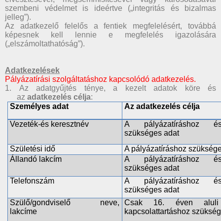
szembeni védelmet is ideértve („integritás és bizalmas
jelleg”).
Az adatkezelő felelős a fentiek megfelelésért, továbbá
képesnek kell lennie e megfelelés igazolására
(„elszámoltathatóság”).
Adatkezelések
Pályázatírási szolgáltatáshoz kapcsolódó adatkezelés.
1. Az adatgyűjtés ténye, a kezelt adatok köre és
az
adatkezelés célja
:
Személyes adat
Az adatkezelés célja
Vezeték-és keresztnév
A pályázatíráshoz és 
szükséges adat
Születési idő
A pályázatíráshoz szükség
Állandó lakcím
A pályázatíráshoz és 
szükséges adat
Telefonszám
A pályázatíráshoz és 
szükséges adat
Szülő/gondviselő neve,
Csak 16. éven aluli
lakcíme
kapcsolattartáshoz szükség