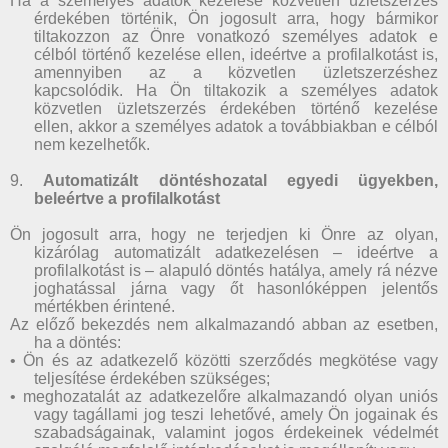
Ha a személyes adatok kezelése közvetlen üzletszerzés
érdekében történik, Ön jogosult arra, hogy bármikor
tiltakozzon az Önre vonatkozó személyes adatok e
célból történő kezelése ellen, ideértve a profilalkotást is,
amennyiben az a közvetlen üzletszerzéshez
kapcsolódik. Ha Ön tiltakozik a személyes adatok
közvetlen üzletszerzés érdekében történő kezelése
ellen, akkor a személyes adatok a továbbiakban e célból
nem kezelhetők.
9.
Automatizált döntéshozatal egyedi ügyekben,
beleértve a profilalkotást
Ön jogosult arra, hogy ne terjedjen ki Önre az olyan,
kizárólag automatizált adatkezelésen – ideértve a
profilalkotást is – alapuló döntés hatálya, amely rá nézve
joghatással járna vagy őt hasonlóképpen jelentős
mértékben érintené.
Az előző bekezdés nem alkalmazandó abban az esetben,
ha a döntés:
• Ön és az adatkezelő közötti szerződés megkötése vagy
teljesítése érdekében szükséges;
• meghozatalát az adatkezelőre alkalmazandó olyan uniós
vagy tagállami jog teszi lehetővé, amely Ön jogainak és
szabadságainak, valamint jogos érdekeinek védelmét