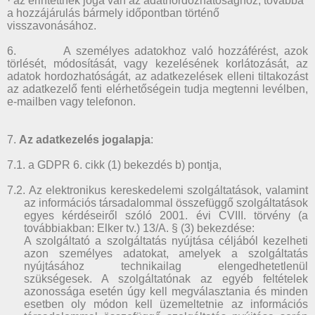
· az érintettnek joga van az adathordozhatósághoz, továbbá
a hozzájárulás bármely időpontban történő
visszavonásához.
6. A személyes adatokhoz való hozzáférést, azok
törlését, módosítását, vagy kezelésének korlátozását, az
adatok hordozhatóságát, az adatkezelések elleni tiltakozást
az adatkezelő fenti elérhetőségein tudja megtenni levélben,
e-mailben vagy telefonon.
7.
Az adatkezelés jogalapja
:
7.1. a GDPR 6. cikk (1) bekezdés b) pontja,
7.2. Az elektronikus kereskedelemi szolgáltatások, valamint
az információs társadalommal összefüggő szolgáltatások
egyes kérdéseiről szóló 2001. évi CVIII. törvény (a
továbbiakban: Elker tv.) 13/A. § (3) bekezdése:
A szolgáltató a szolgáltatás nyújtása céljából kezelheti
azon személyes adatokat, amelyek a szolgáltatás
nyújtásához technikailag elengedhetetlenül
szükségesek. A szolgáltatónak az egyéb feltételek
azonossága esetén úgy kell megválasztania és minden
esetben oly módon kell üzemeltetnie az információs