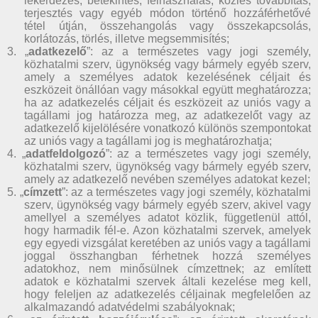
lekérdezés, betekintés, felhasználás, közlés továbbítás,
terjesztés vagy egyéb módon történő hozzáférhetővé
tétel útján, összehangolás vagy összekapcsolás,
korlátozás, törlés, illetve megsemmisítés;
3. „
adatkezelő
”: az a természetes vagy jogi személy,
közhatalmi szerv, ügynökség vagy bármely egyéb szerv,
amely a személyes adatok kezelésének céljait és
eszközeit önállóan vagy másokkal együtt meghatározza;
ha az adatkezelés céljait és eszközeit az uniós vagy a
tagállami jog határozza meg, az adatkezelőt vagy az
adatkezelő kijelölésére vonatkozó különös szempontokat
az uniós vagy a tagállami jog is meghatározhatja;
4. „
adatfeldolgozó
”: az a természetes vagy jogi személy,
közhatalmi szerv, ügynökség vagy bármely egyéb szerv,
amely az adatkezelő nevében személyes adatokat kezel;
5. „
címzett
”: az a természetes vagy jogi személy, közhatalmi
szerv, ügynökség vagy bármely egyéb szerv, akivel vagy
amellyel a személyes adatot közlik, függetlenül attól,
hogy harmadik fél-e. Azon közhatalmi szervek, amelyek
egy egyedi vizsgálat keretében az uniós vagy a tagállami
joggal összhangban férhetnek hozzá személyes
adatokhoz, nem minősülnek címzettnek; az említett
adatok e közhatalmi szervek általi kezelése meg kell,
hogy feleljen az adatkezelés céljainak megfelelően az
alkalmazandó adatvédelmi szabályoknak;