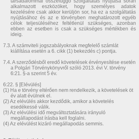
társadalommal összefüggő szolgáltatás nyújtása során
alkalmazott eszközöket, hogy személyes adatok
kezelésére csak akkor kerüljön sor, ha ez a szolgáltatás
nyújtásához és az e törvényben meghatározott egyéb
célok teljesüléséhez feltétlenül szükséges, azonban
ebben az esetben is csak a szükséges mértékben és
ideig.
7.3. A számviteli jogszabályoknak megfelelő számlát
kiállítása esetén a 6. cikk (1) bekezdés c) pontja.
7.4. A szerződésből eredő követelések érvényesítése esetén
a Polgári Törvénykönyvről szóló 2013. évi V. törvény
6:21. §-a szerint 5 év.
6:22. § [Elévülés]
(1) Ha e törvény eltérően nem rendelkezik, a követelések öt
év alatt évülnek el.
(2) Az elévülés akkor kezdődik, amikor a követelés
esedékessé válik.
(3) Az elévülési idő megváltoztatására irányuló
megállapodást írásba kell foglalni.
(4) Az elévülést kizáró megállapodás semmis.