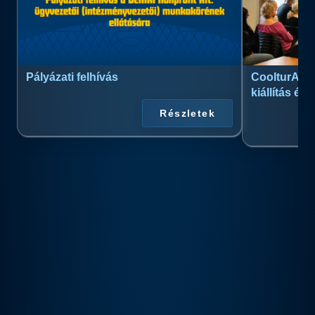
Pályázati felhívás
CoolturArt™
kiállítás és
Részletek