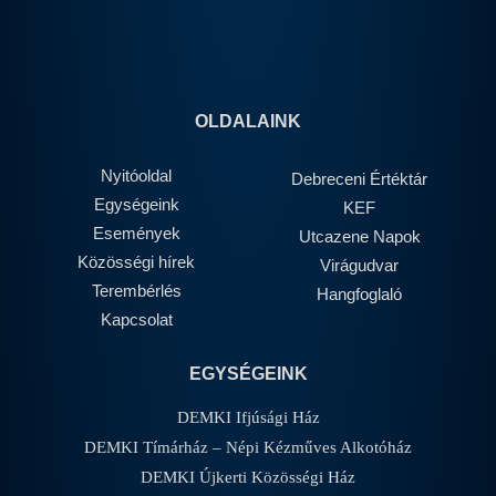
OLDALAINK
Nyitóoldal
Debreceni Értéktár
Egységeink
KEF
Események
Utcazene Napok
Közösségi hírek
Virágudvar
Terembérlés
Hangfoglaló
Kapcsolat
EGYSÉGEINK
DEMKI Ifjúsági Ház
DEMKI Tímárház – Népi Kézműves Alkotóház
DEMKI Újkerti Közösségi Ház