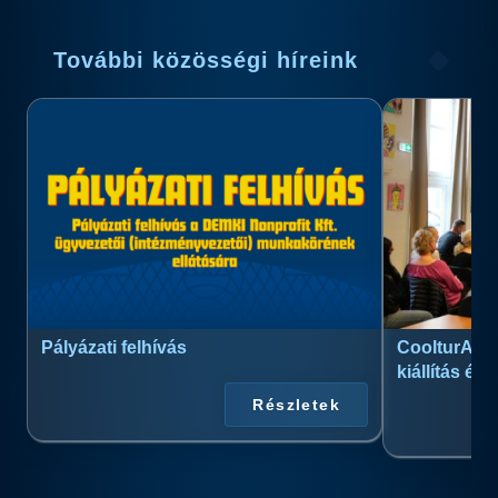
További közösségi híreink
Pályázati felhívás
CoolturArt™
kiállítás és
Részletek