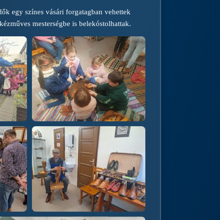
ők egy színes vásári forgatagban vehettek
kézműves mesterségbe is belekóstolhattak.