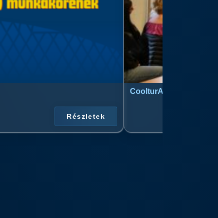
CoolturArt™ Licit-Day™ 
Részletek