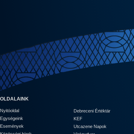
OLDALAINK
Nyitóoldal
Debreceni Értéktár
Egységeink
KEF
Események
Utcazene Napok
Közösségi hírek