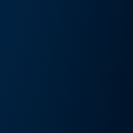
művészeti kiállítás és művészeti nap
Részlete