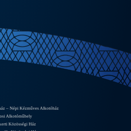
áz – Népi Kézműves Alkotóház
osi Alkotóműhely
rti Közösségi Ház