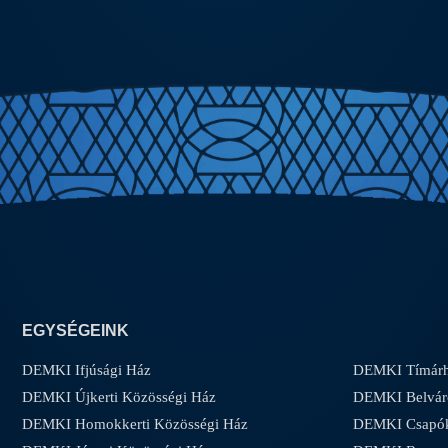
EGYSÉGEINK
DEMKI Ifjúsági Ház
DEMKI Tímárh
DEMKI Újkerti Közösségi Ház
DEMKI Belvár
DEMKI Homokkerti Közösségi Ház
DEMKI Csapóke