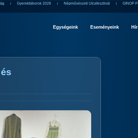
ság
Gyerektáborok 2026
Népművészeti Utcafesztivál
GINOP Pl
Egységeink
Eseményeink
Hí
 és