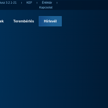
usz 3.2.1-21
KEF
Értéktár
Kapcsolat
rek
Terembérlés
Hírlevél