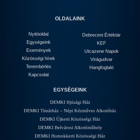
OLDALAINK
Nyitóoldal
Debreceni Értéktár
Egységeink
KEF
Események
Utcazene Napok
Közösségi hírek
Virágudvar
Terembérlés
Hangfoglaló
Kapcsolat
EGYSÉGEINK
DEMKI Ifjúsági Ház
DEMKI Tímárház – Népi Kézműves Alkotóház
DEMKI Újkerti Közösségi Ház
DEMKI Belvárosi Alkotóműhely
DEMKI Homokkerti Közösségi Ház