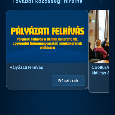
További közösségi híreink
Pályázati felhívás
CoolturArt™
kiállítás és
Részletek