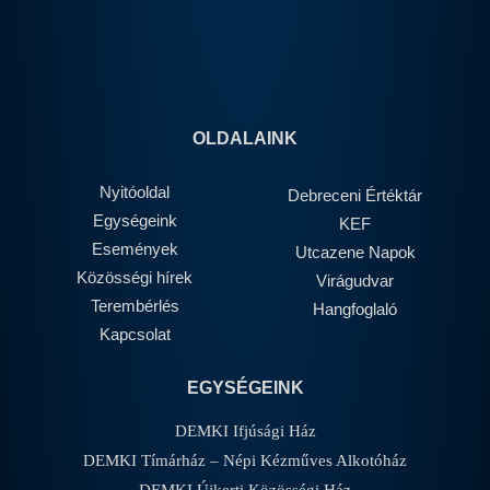
OLDALAINK
Nyitóoldal
Debreceni Értéktár
Egységeink
KEF
Események
Utcazene Napok
Közösségi hírek
Virágudvar
Terembérlés
Hangfoglaló
Kapcsolat
EGYSÉGEINK
DEMKI Ifjúsági Ház
DEMKI Tímárház – Népi Kézműves Alkotóház