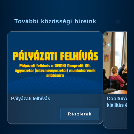
További közösségi híreink
Pályázati felhívás
CoolturArt™
kiállítás és
Részletek