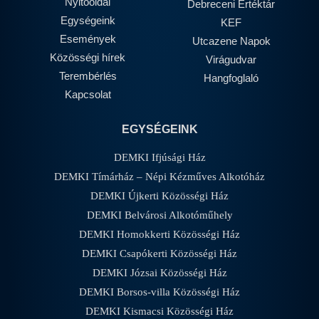
Nyitóoldal
Debreceni Értéktár
Egységeink
KEF
Események
Utcazene Napok
Közösségi hírek
Virágudvar
Terembérlés
Hangfoglaló
Kapcsolat
EGYSÉGEINK
DEMKI Ifjúsági Ház
DEMKI Tímárház – Népi Kézműves Alkotóház
DEMKI Újkerti Közösségi Ház
DEMKI Belvárosi Alkotóműhely
DEMKI Homokkerti Közösségi Ház
DEMKI Csapókerti Közösségi Ház
DEMKI Józsai Közösségi Ház
DEMKI Borsos-villa Közösségi Ház
DEMKI Kismacsi Közösségi Ház