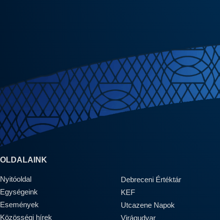
OLDALAINK
Nyitóoldal
Debreceni Értéktár
Egységeink
KEF
Események
Utcazene Napok
Közösségi hírek
Virágudvar