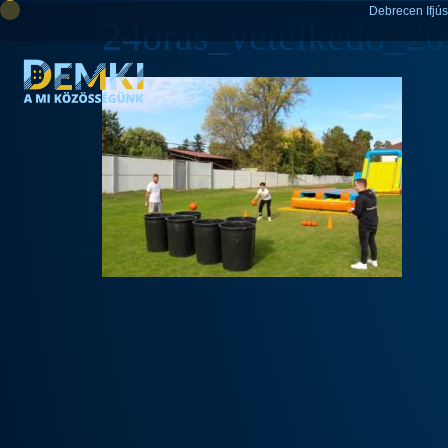
Debrecen Ifjú
24oras_vetelkedo_202