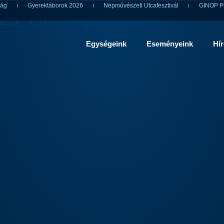
ság
Gyerektáborok 2026
Népművészeti Utcafesztivál
GINOP Pl
3_eloselejtezo (5)
Egységeink
Eseményeink
Hí