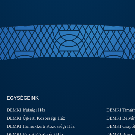
EGYSÉGEINK
DEMKI Ifjúsági Ház
DEMKI Tímárh
DEMKI Újkerti Közösségi Ház
DEMKI Belvár
DEMKI Homokkerti Közösségi Ház
DEMKI Csapóke
DEMKI Józsai Közösségi Ház
DEMKI Borsos-