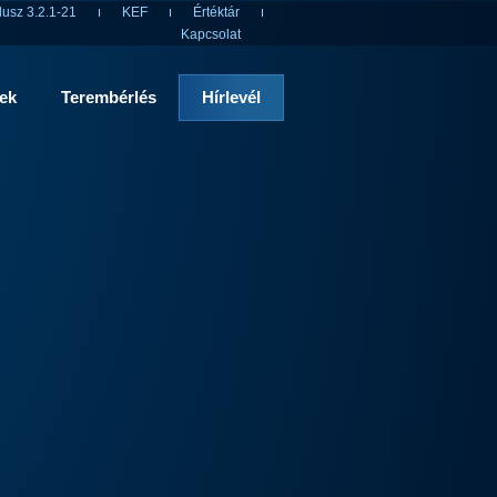
usz 3.2.1-21
KEF
Értéktár
Kapcsolat
rek
Terembérlés
Hírlevél