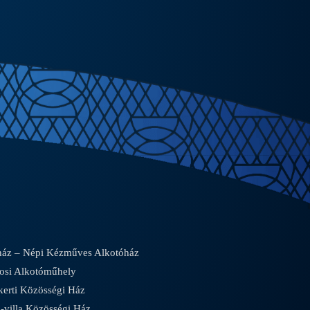
áz – Népi Kézműves Alkotóház
osi Alkotóműhely
rti Közösségi Ház
villa Közösségi Ház