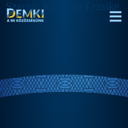
Szerző:
Kajtarne Erzsike