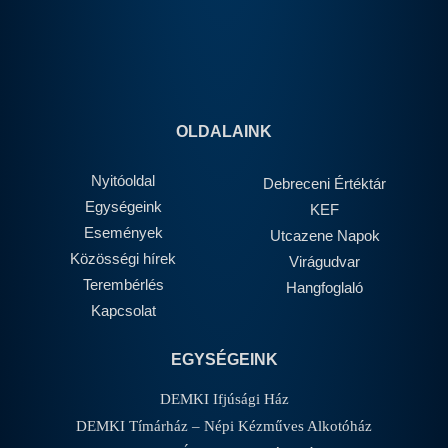
OLDALAINK
Nyitóoldal
Debreceni Értéktár
Egységeink
KEF
Események
Utcazene Napok
Közösségi hírek
Virágudvar
Terembérlés
Hangfoglaló
Kapcsolat
EGYSÉGEINK
DEMKI Ifjúsági Ház
DEMKI Tímárház – Népi Kézműves Alkotóház