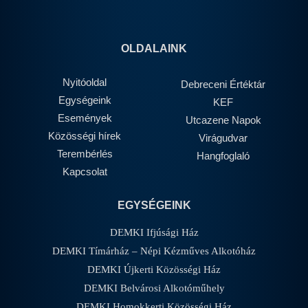
OLDALAINK
Nyitóoldal
Debreceni Értéktár
Egységeink
KEF
Események
Utcazene Napok
Közösségi hírek
Virágudvar
Terembérlés
Hangfoglaló
Kapcsolat
EGYSÉGEINK
DEMKI Ifjúsági Ház
DEMKI Tímárház – Népi Kézműves Alkotóház
DEMKI Újkerti Közösségi Ház
DEMKI Belvárosi Alkotóműhely
DEMKI Homokkerti Közösségi Ház