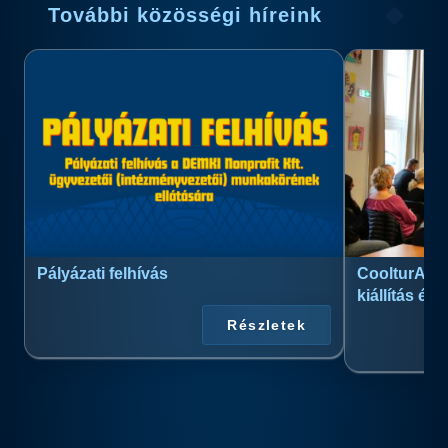
További közösségi híreink
Pályázati felhívás
CoolturArt™
kiállítás és
Részletek