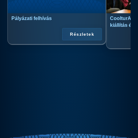
Pályázati felhívás
CoolturArt™
kiállítás és
Részletek