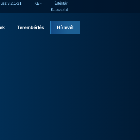
usz 3.2.1-21
KEF
Értéktár
Kapcsolat
rek
Terembérlés
Hírlevél