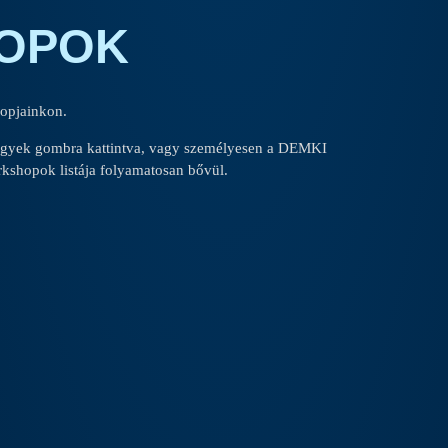
OPOK
hopjainkon.
 jegyek gombra kattintva, vagy személyesen a DEMKI
rkshopok listája folyamatosan bővül.