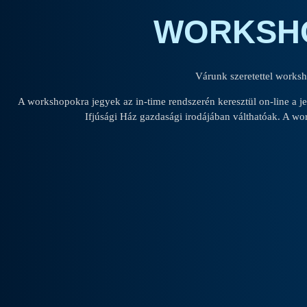
WORKSH
Várunk szeretettel works
A workshopokra jegyek az in-time rendszerén keresztül on-line a
Ifjúsági Ház gazdasági irodájában válthatóak. A wo