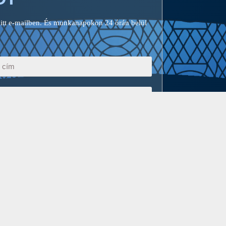
 itt e-mailben. És munkanapokon 24 órán belül
Elküld