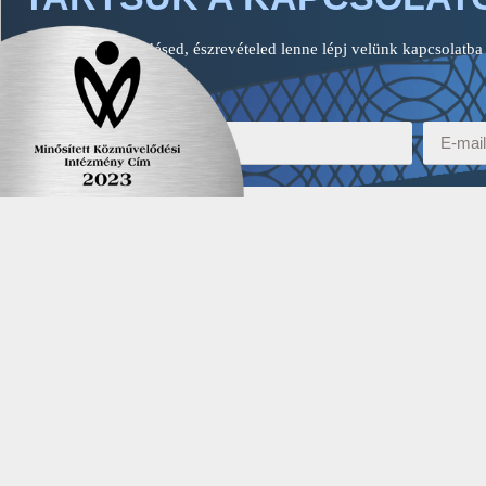
Ha bármilyen, kérdésed, észrevételed lenne lépj velünk kapcsolatba
reagálunk rá.