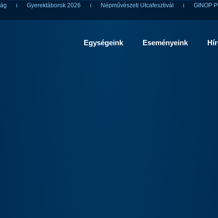
ság
Gyerektáborok 2026
Népművészeti Utcafesztivál
GINOP Pl
Egységeink
Eseményeink
Hí