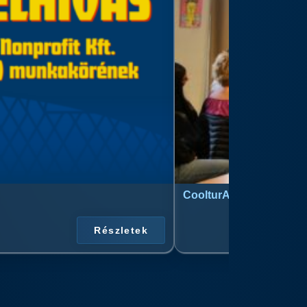
CoolturArt™ Licit-Day™ 
Részletek