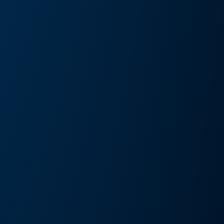
művészeti kiállítás és művészeti nap
Részlete