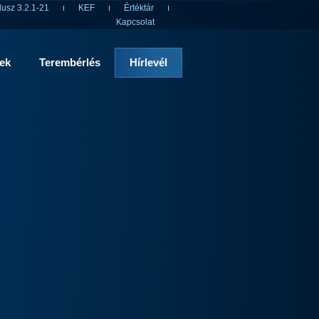
usz 3.2.1-21
KEF
Értéktár
Kapcsolat
rek
Terembérlés
Hírlevél