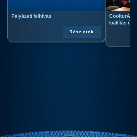
Pályázati felhívás
CoolturArt™
kiállítás és
Részletek