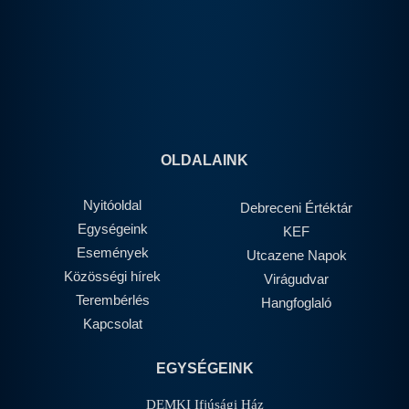
OLDALAINK
Nyitóoldal
Debreceni Értéktár
Egységeink
KEF
Események
Utcazene Napok
Közösségi hírek
Virágudvar
Terembérlés
Hangfoglaló
Kapcsolat
EGYSÉGEINK
DEMKI Ifjúsági Ház