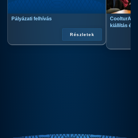
Pályázati felhívás
CoolturArt™
kiállítás és
Részletek