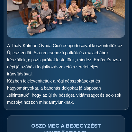
A Thaly Kálmán Óvoda Cicó csoportosaival köszöntöttük az
Új esztendőt. Szerencsehozó patkók és malacbábok
készültek, gipszfigurákat festettünk, mindezt Erdős Zsuzsa
népi játszóházi foglalkozásvezető szeretetteljes
irányításával.
Közben felelevenítettük a régi népszokásokat és
hagyományokat, a babonás dolgokat jó alaposan
„elhintettük”, hogy az új év bőséget, vidámságot és sok-sok
mosolyt hozzon mindannyiunknak.
OSZD MEG A BEJEGYZÉST