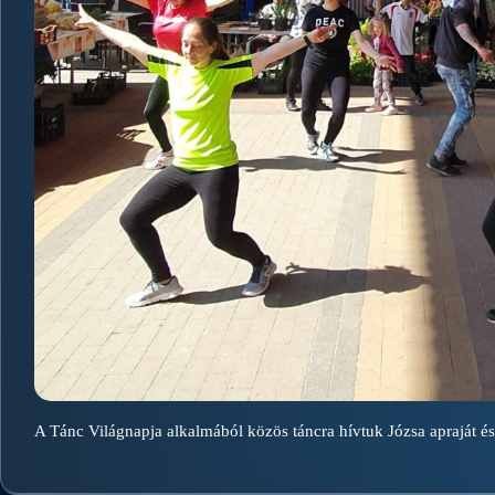
A Tánc Világnapja alkalmából közös táncra hívtuk Józsa apraját és