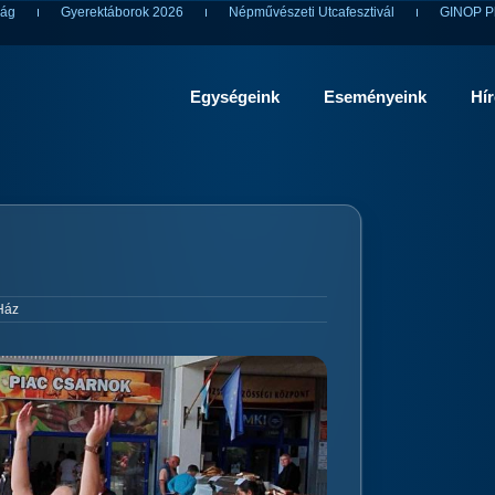
ság
Gyerektáborok 2026
Népművészeti Utcafesztivál
GINOP Pl
Egységeink
Eseményeink
Hí
Ház