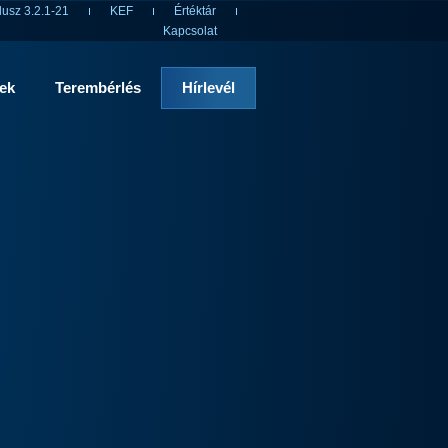
usz 3.2.1-21
KEF
Értéktár
Kapcsolat
rek
Terembérlés
Hírlevél