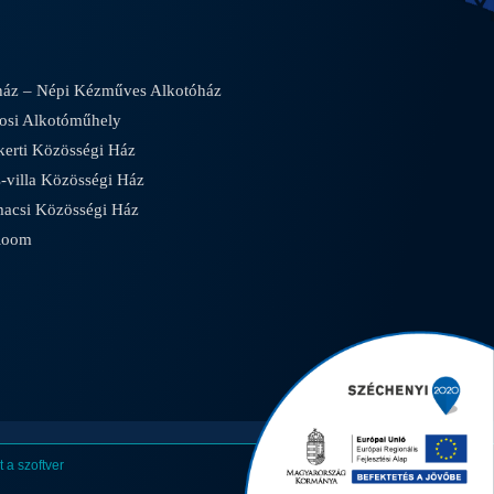
áz – Népi Kézműves Alkotóház
osi Alkotóműhely
rti Közösségi Ház
villa Közösségi Ház
csi Közösségi Ház
Room
 a szoftver