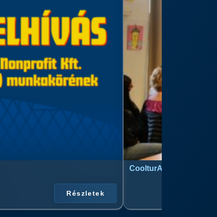
CoolturArt™ Licit-Day™ 
Részletek