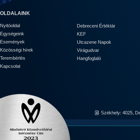
OLDALAINK
Nyitóoldal
Debreceni Értéktár
Egységeink
KEF
Események
Utcazene Napok
Közösségi hírek
Virágudvar
Terembérlés
Hangfoglaló
Kapcsolat
Székhely: 4025, D