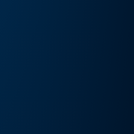
művészeti kiállítás és művészeti nap
Részlete