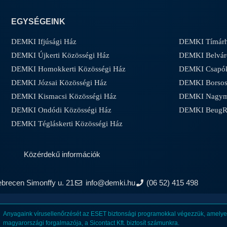
EGYSÉGEINK
DEMKI Ifjúsági Ház
DEMKI Tímárh
DEMKI Újkerti Közösségi Ház
DEMKI Belvár
DEMKI Homokkerti Közösségi Ház
DEMKI Csapóke
DEMKI Józsai Közösségi Ház
DEMKI Borsos-
DEMKI Kismacsi Közösségi Ház
DEMKI Nagyma
DEMKI Ondódi Közösségi Ház
DEMKI Beug
DEMKI Tégláskerti Közösségi Ház
Közérdekű információk
ebrecen Simonffy u. 21
info@demki.hu
(06 52) 415 498
Anyagaink vírusellenőrzését az ESET biztonsági programokkal végezzük, amelyet
magyarországi forgalmazója, a Sicontact Kft. biztosít számunkra.