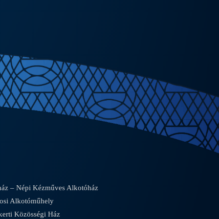
áz – Népi Kézműves Alkotóház
osi Alkotóműhely
rti Közösségi Ház