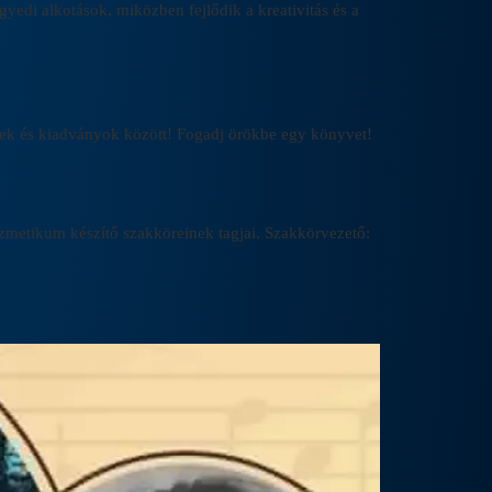
yedi alkotások, miközben fejlődik a kreativitás és a
k és kiadványok között! Fogadj örökbe egy könyvet!
ozmetikum készítő szakköreinek tagjai. Szakkörvezető: