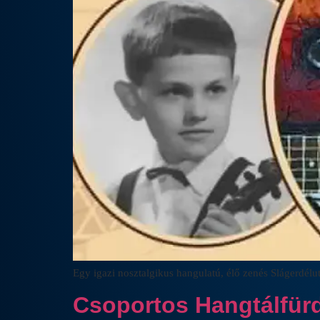
Egy igazi nosztalgikus hangulatú, élő zenés Slágerdélu
Csoportos Hangtálfürd