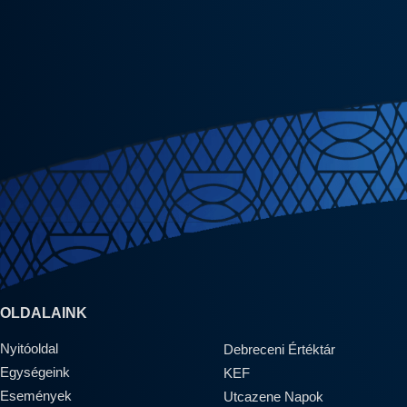
OLDALAINK
Nyitóoldal
Debreceni Értéktár
Egységeink
KEF
Események
Utcazene Napok