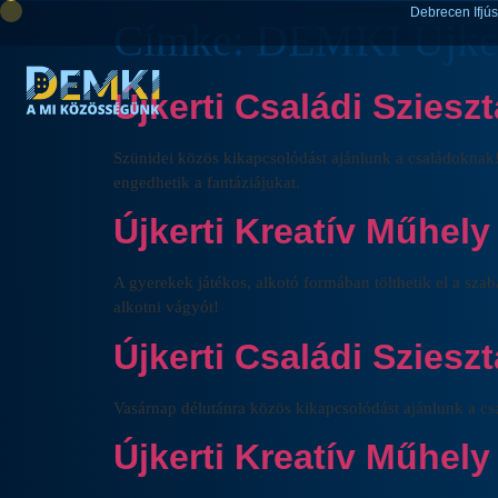
Debrecen Ifjú
Címke:
DEMKI Újker
Újkerti Családi Szieszt
Szünidei közös kikapcsolódást ajánlunk a családoknak! 
engedhetik a fantáziájukat.
Újkerti Kreatív Műhely
A gyerekek játékos, alkotó formában tölthetik el a sza
alkotni vágyót!
Újkerti Családi Sziesz
Vasárnap délutánra közös kikapcsolódást ajánlunk a csa
Újkerti Kreatív Műhely