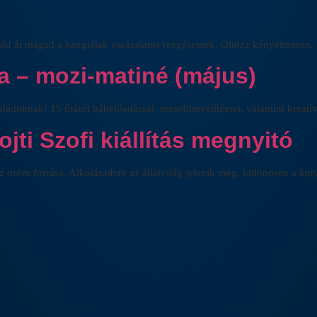
dd át magad a hangtálak varázslatos rezgéseinek. Öltözz kényelmesen, ig
ta – mozi-matiné (május)
ládoknak! 15 órától bábelőadással, mesefilmvetítéssel, valamint kreatí
jti Szofi kiállítás megnyitó
z öröm forrása. Alkotásaiban az állatvilág jelenik meg, különösen a kuty