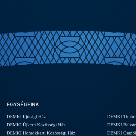
EGYSÉGEINK
DEMKI Ifjúsági Ház
DEMKI Tímárh
DEMKI Újkerti Közösségi Ház
DEMKI Belvár
DEMKI Homokkerti Közösségi Ház
DEMKI Csapóke