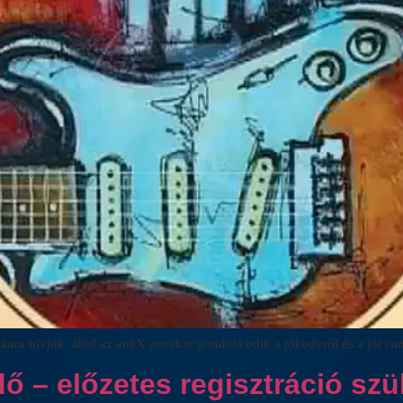
tánra hívjuk, ahol az anzX zenekar gondoskodik a jókedvről és a jól is
ő – előzetes regisztráció szü