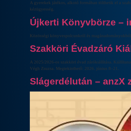
A gyerekek játékos, alkotó formában tölthetik el a sza
kézügyesség.
Újkerti Könyvbörze – 
Közösségi könyvespolcunkról és magánadományokból –
Szakköri Évadzáró Kiál
A 2025/2026-os szakköri évad zárókiállítása. Kiállítan
Végh Zsuzsa. Megtekinthető: 2026. június 8–21.
Slágerdélután – anzX 