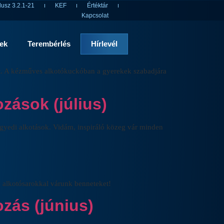
usz 3.2.1-21
KEF
Értéktár
Kapcsolat
rek
Terembérlés
Hírlevél
ókat. A kézműves alkotókuckóban a gyerekek szabadjára
zások (július)
egyedi alkotások. Vidám, inspiráló közeg vár minden
v alkotósarokkal várunk benneteket!
ozás (június)