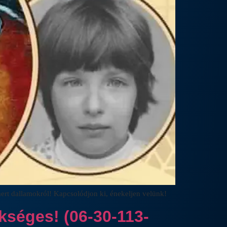
mert dallamokról! Kapcsolódjon ki, énekeljen velünk!
kséges! (06-30-113-