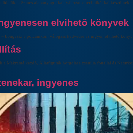
badidejüket. Színes alapanyagokkal, változatos technikákkal készülnek eg
ingyenesen elvihető könyvek
 böngéssz a polcainkon, válogass kedvedre az ingyen elvihető könyve
lítás
ak a Makramé kezdő, Állatfigurák horgolása zsenília fonallal és Naturk
zenekar, ingyenes