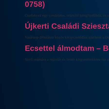
0758)
Csatlakozz egy csodálatos, relaxáló hangfürdőhöz, és a
Újkerti Családi Sziesz
Vasárnap délutánra közös kikapcsolódást ajánlunk a csa
Ecsettel álmodtam – Bo
Szofi számára a rajzolás és festés kisgyermekkora óta a