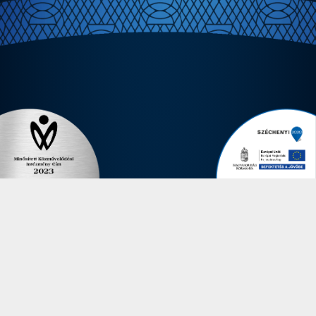
OLDALAINK
Nyitóoldal
Debreceni Értéktár
Egységeink
KEF
Események
Utcazene Napok
Közösségi hírek
Virágudvar