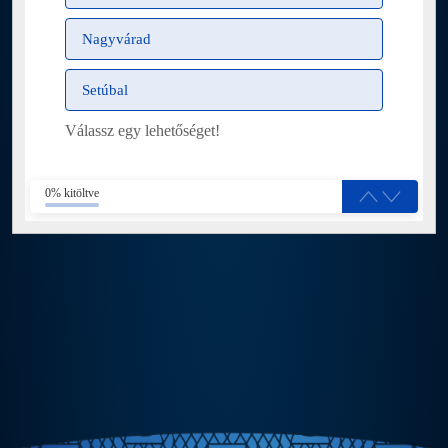
Nagyvárad
Setúbal
Válassz egy lehetőséget!
0% kitöltve