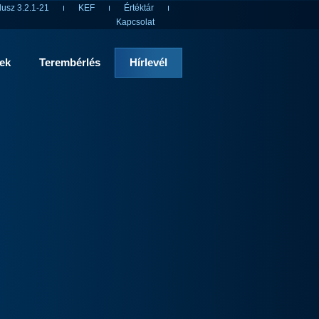
usz 3.2.1-21
KEF
Értéktár
Kapcsolat
rek
Terembérlés
Hírlevél