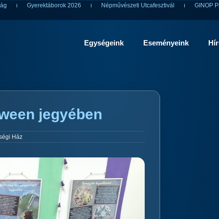
ság
Gyerektáborok 2026
Népművészeti Utcafesztivál
GINOP Pl
Egységeink
Eseményeink
Hí
oween jegyében
ségi Ház