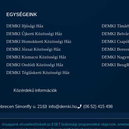
EGYSÉGEINK
DEMKI Ifjúsági Ház
DEMKI Tímárh
DEMKI Újkerti Közösségi Ház
DEMKI Belvár
DEMKI Homokkerti Közösségi Ház
DEMKI Csapóke
DEMKI Józsai Közösségi Ház
DEMKI Borsos-
DEMKI Kismacsi Közösségi Ház
DEMKI Nagyma
DEMKI Ondódi Közösségi Ház
DEMKI Beug
DEMKI Tégláskerti Közösségi Ház
Közérdekű információk
ebrecen Simonffy u. 21
info@demki.hu
(06 52) 415 498
Anyagaink vírusellenőrzését az ESET biztonsági programokkal végezzük, amelyet