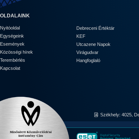
OLDALAINK
Nyitóoldal
Debreceni Értéktár
Egységeink
KEF
Események
Utcazene Napok
Közösségi hírek
Virágudvar
Terembérlés
Hangfoglaló
Kapcsolat
Székhely: 4025, D