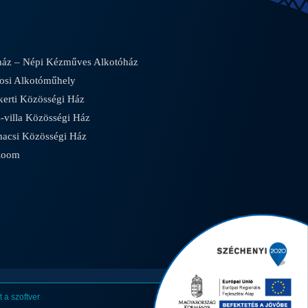
áz – Népi Kézműves Alkotóház
osi Alkotóműhely
rti Közösségi Ház
villa Közösségi Ház
csi Közösségi Ház
Room
 a szoftver