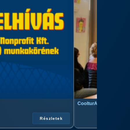
CoolturArt™ Licit-Day™ 
Részletek