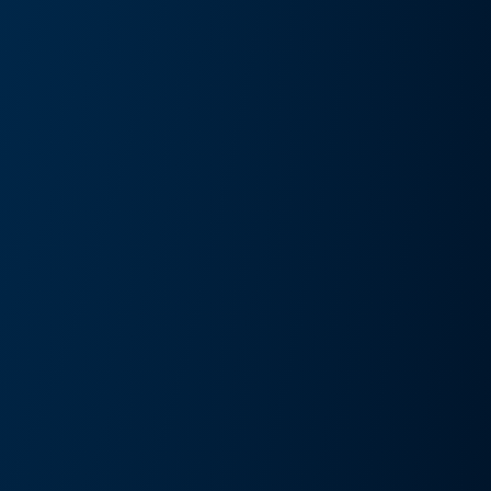
művészeti kiállítás és művészeti nap
Részlete