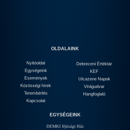
OLDALAINK
Nyitóoldal
Debreceni Értéktár
Egységeink
KEF
Események
Utcazene Napok
Közösségi hírek
Virágudvar
Terembérlés
Hangfoglaló
Kapcsolat
EGYSÉGEINK
DEMKI Ifjúsági Ház