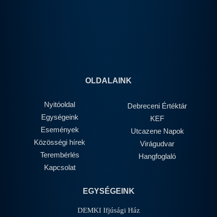
OLDALAINK
Nyitóoldal
Debreceni Értéktár
Egységeink
KEF
Események
Utcazene Napok
Közösségi hírek
Virágudvar
Terembérlés
Hangfoglaló
Kapcsolat
EGYSÉGEINK
DEMKI Ifjúsági Ház