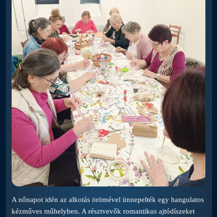
A nőnapot idén az alkotás örömével ünnepelték egy hangulatos
kézműves műhelyben. A résztvevők romantikus ajtódíszeket