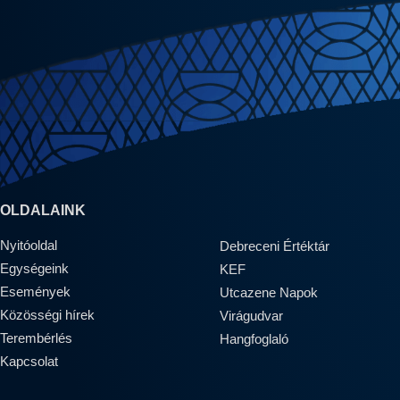
OLDALAINK
Nyitóoldal
Debreceni Értéktár
Egységeink
KEF
Események
Utcazene Napok
Közösségi hírek
Virágudvar
Terembérlés
Hangfoglaló
Kapcsolat