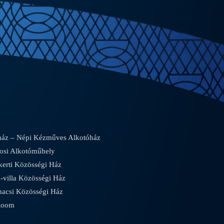
áz – Népi Kézműves Alkotóház
osi Alkotóműhely
rti Közösségi Ház
villa Közösségi Ház
csi Közösségi Ház
Room