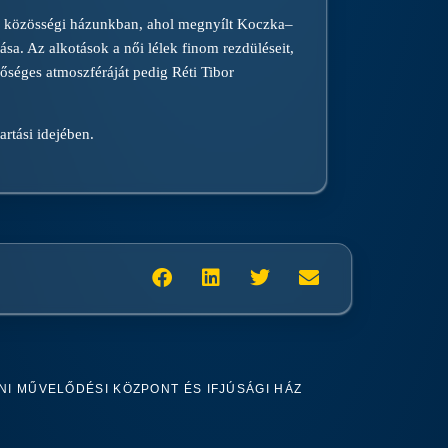
a közösségi házunkban, ahol megnyílt Koczka–
ása. Az alkotások a női lélek finom rezdüléseit,
sőséges atmoszféráját pedig Réti Tibor
artási idejében.
I MŰVELŐDÉSI KÖZPONT ÉS IFJÚSÁGI HÁZ