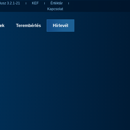
usz 3.2.1-21
KEF
Értéktár
Kapcsolat
rek
Terembérlés
Hírlevél