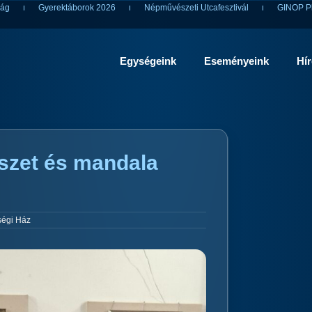
ság
Gyerektáborok 2026
Népművészeti Utcafesztivál
GINOP Pl
Egységeink
Eseményeink
Hí
észet és mandala
ségi Ház