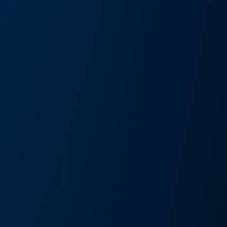
művészeti kiállítás és művészeti nap
Részlete