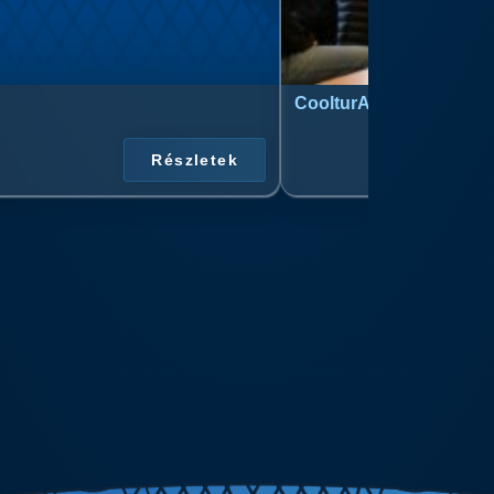
CoolturArt™ Licit-Day™ 
Részletek