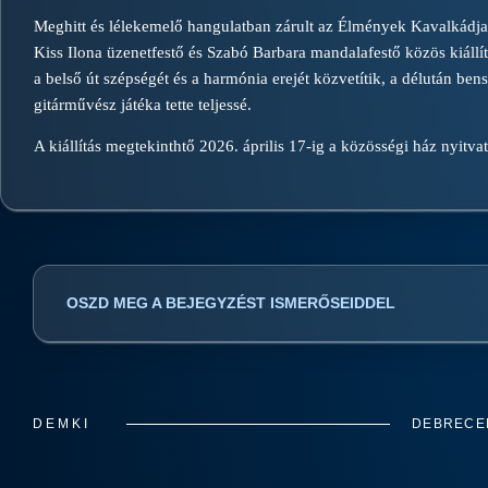
Meghitt és lélekemelő hangulatban zárult az Élmények Kavalkádj
Kiss Ilona üzenetfestő és Szabó Barbara mandalafestő közös kiállít
a belső út szépségét és a harmónia erejét közvetítik, a délután ben
gitárművész játéka tette teljessé.
A kiállítás megtekinthtő 2026. április 17-ig a közösségi ház nyitvat
OSZD MEG A BEJEGYZÉST ISMERŐSEIDDEL
DEMKI
DEBRECEN