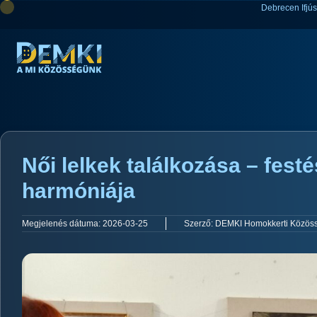
Debrecen Ifjú
Női lelkek találkozása – fest
harmóniája
Megjelenés dátuma:
2026-03-25
Szerző:
DEMKI Homokkerti Közös