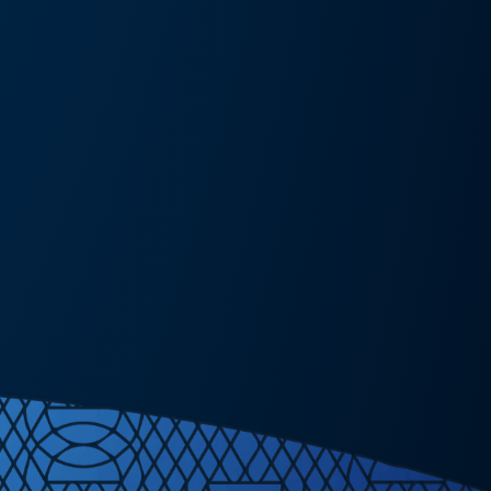
művészeti kiállítás és művészeti nap
Részlete