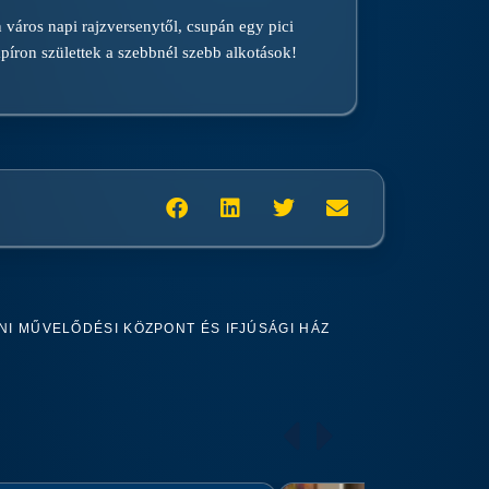
 város napi rajzversenytől, csupán egy pici
apíron születtek a szebbnél szebb alkotások!
I MŰVELŐDÉSI KÖZPONT ÉS IFJÚSÁGI HÁZ