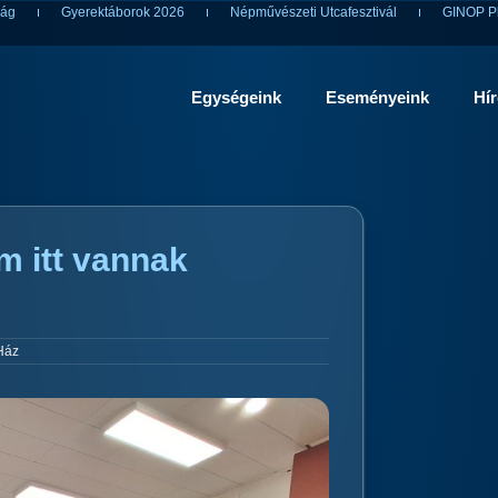
ság
Gyerektáborok 2026
Népművészeti Utcafesztivál
GINOP Pl
Egységeink
Eseményeink
Hí
m itt vannak
Ház