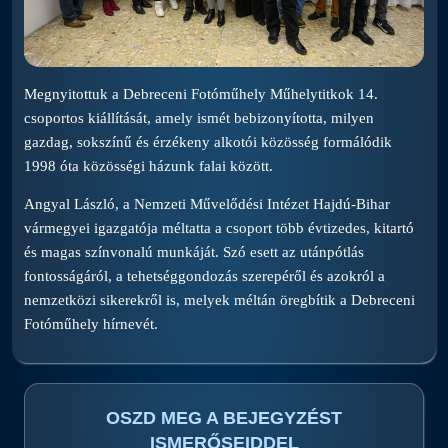
Megnyitottuk a Debreceni Fotóműhely Műhelytitkok 14.
csoportos kiállítását, amely ismét bebizonyította, milyen
gazdag, sokszínű és érzékeny alkotói közösség formálódik
1998 óta közösségi házunk falai között.
Angyal László, a Nemzeti Művelődési Intézet Hajdú-Bihar
vármegyei igazgatója méltatta a csoport több évtizedes, kitartó
és magas színvonalú munkáját. Szó esett az utánpótlás
fontosságáról, a tehetséggondozás szerepéről és azokról a
nemzetközi sikerekről is, melyek méltán öregbítik a Debreceni
Fotóműhely hírnevét.
OSZD MEG A BEJEGYZÉST
ISMERŐSEIDDEL