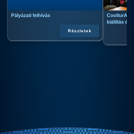
Pályázati felhívás
CoolturArt™
kiállítás és
Részletek