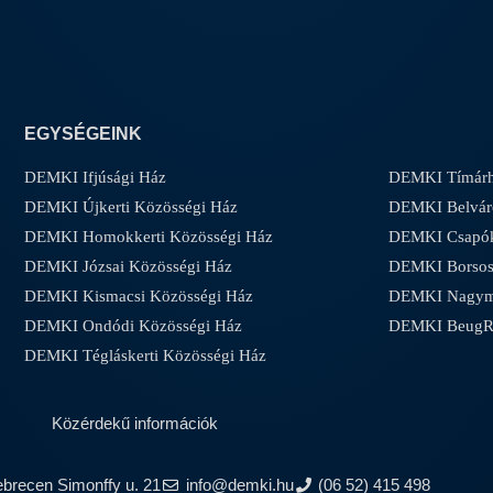
EGYSÉGEINK
DEMKI Ifjúsági Ház
DEMKI Tímárh
DEMKI Újkerti Közösségi Ház
DEMKI Belvár
DEMKI Homokkerti Közösségi Ház
DEMKI Csapóke
DEMKI Józsai Közösségi Ház
DEMKI Borsos-
DEMKI Kismacsi Közösségi Ház
DEMKI Nagyma
DEMKI Ondódi Közösségi Ház
DEMKI Beug
DEMKI Tégláskerti Közösségi Ház
Közérdekű információk
ebrecen Simonffy u. 21
info@demki.hu
(06 52) 415 498