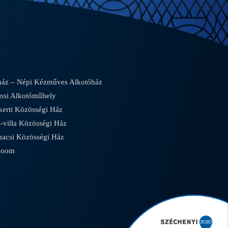
áz – Népi Kézműves Alkotóház
osi Alkotóműhely
rti Közösségi Ház
villa Közösségi Ház
csi Közösségi Ház
Room