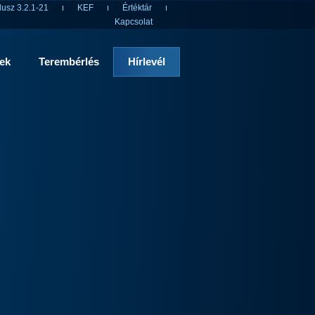
usz 3.2.1-21
KEF
Értéktár
Kapcsolat
rek
Terembérlés
Hírlevél