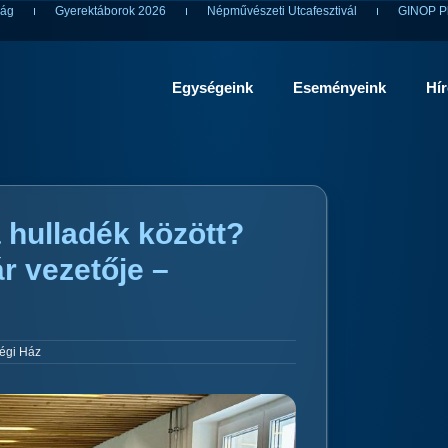
ság
Gyerektáborok 2026
Népművészeti Utcafesztivál
GINOP Pl
Egységeink
Eseményeink
Hí
 hulladék között?
r vezetője –
égi Ház