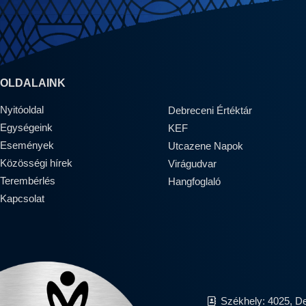
OLDALAINK
Nyitóoldal
Debreceni Értéktár
Egységeink
KEF
Események
Utcazene Napok
Közösségi hírek
Virágudvar
Terembérlés
Hangfoglaló
Kapcsolat
Székhely: 4025, D