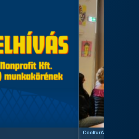
CoolturArt™ Licit-Day™ 