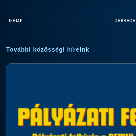
DEMKI
DEBRECEN
További közösségi híreink