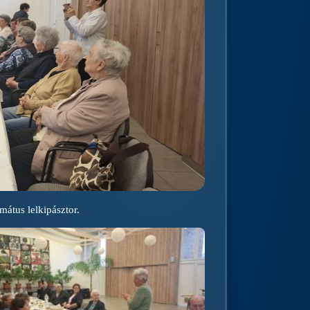
mátus lelkipásztor.