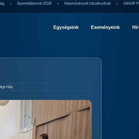
ság
Gyerektáborok 2026
Népművészeti Utcafesztivál
GINOP Pl
Egységeink
Eseményeink
Hí
égi Ház