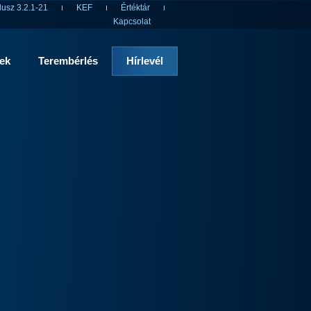
usz 3.2.1-21
KEF
Értéktár
Kapcsolat
rek
Terembérlés
Hírlevél