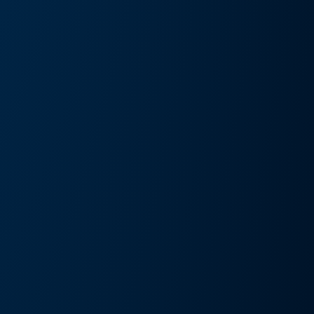
művészeti kiállítás és művészeti nap
Részlete