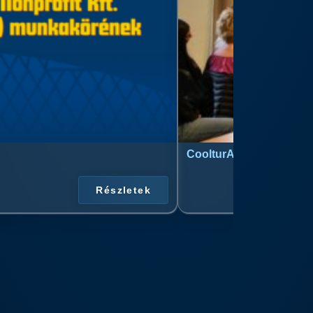
CoolturArt™ Licit-Day™ 
Részletek