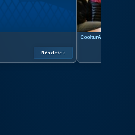
CoolturArt™ Licit-Day™ 
Részletek