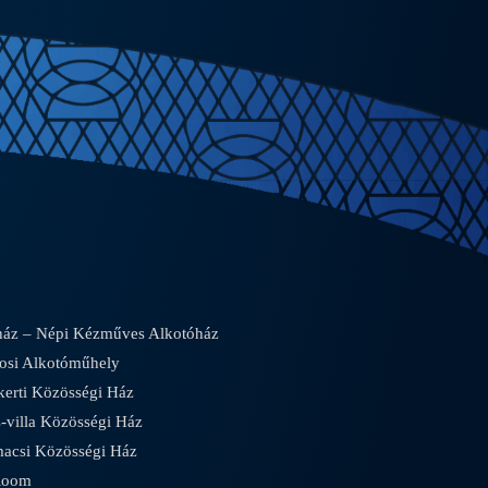
áz – Népi Kézműves Alkotóház
osi Alkotóműhely
rti Közösségi Ház
villa Közösségi Ház
csi Közösségi Ház
Room