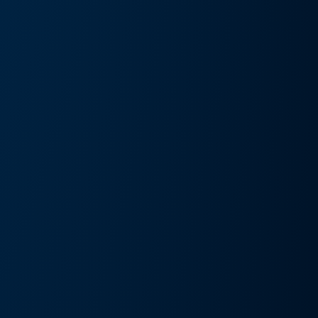
művészeti kiállítás és művészeti nap
Részlete