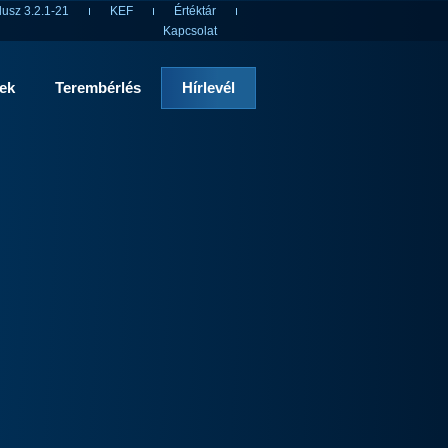
usz 3.2.1-21
KEF
Értéktár
Kapcsolat
rek
Terembérlés
Hírlevél