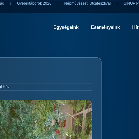
ság
Gyerektáborok 2026
Népművészeti Utcafesztivál
GINOP Pl
Egységeink
Eseményeink
Hí
i Ház