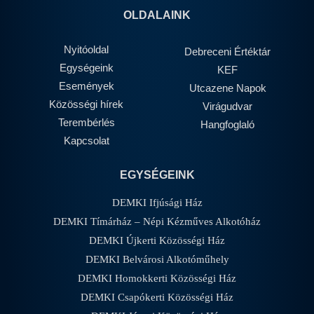
OLDALAINK
Nyitóoldal
Debreceni Értéktár
Egységeink
KEF
Események
Utcazene Napok
Közösségi hírek
Virágudvar
Terembérlés
Hangfoglaló
Kapcsolat
EGYSÉGEINK
DEMKI Ifjúsági Ház
DEMKI Tímárház – Népi Kézműves Alkotóház
DEMKI Újkerti Közösségi Ház
DEMKI Belvárosi Alkotóműhely
DEMKI Homokkerti Közösségi Ház
DEMKI Csapókerti Közösségi Ház