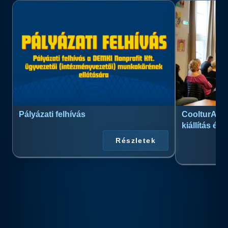
Pályázati felhívás
CoolturArt™
kiállítás és
Részletek