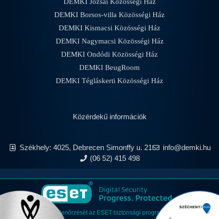
DEMKI Józsai Közösségi Ház
DEMKI Borsos-villa Közösségi Ház
DEMKI Kismacsi Közösségi Ház
DEMKI Nagymacsi Közösségi Ház
DEMKI Ondódi Közösségi Ház
DEMKI BeugRoom
DEMKI Tégláskerti Közösségi Ház
Közérdekű információk
Székhely: 4025, Debrecen Simonffy u. 21
info@demki.hu
(06 52) 415 498
Anyagaink vírusellenőrzését az ESET biztonsági programokkal végezzük,