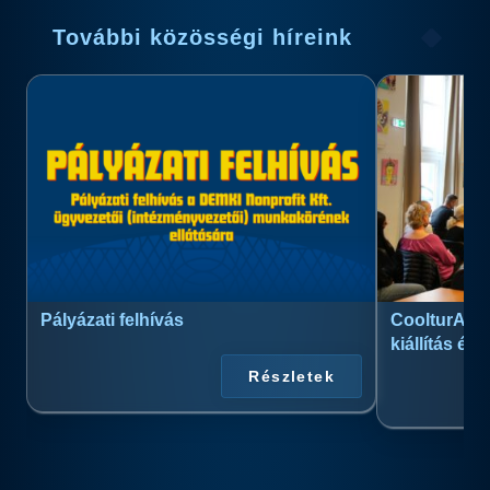
További közösségi híreink
Pályázati felhívás
CoolturArt™
kiállítás és
Részletek