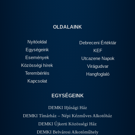
OLDALAINK
Nyitóoldal
Debreceni Értéktár
Egységeink
KEF
Események
Utcazene Napok
Közösségi hírek
Virágudvar
Terembérlés
Hangfoglaló
Kapcsolat
EGYSÉGEINK
DEMKI Ifjúsági Ház
DEMKI Tímárház – Népi Kézműves Alkotóház
DEMKI Újkerti Közösségi Ház
DEMKI Belvárosi Alkotóműhely