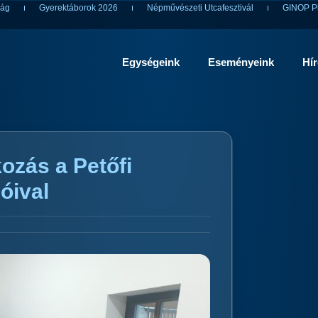
ság
Gyerektáborok 2026
Népművészeti Utcafesztivál
GINOP Pl
Egységeink
Eseményeink
Hí
ozás a Petőfi
óival