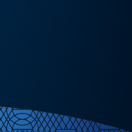
művészeti kiállítás és művészeti nap
Részlete