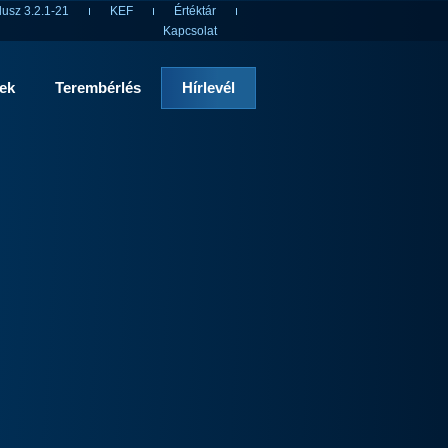
usz 3.2.1-21
KEF
Értéktár
Kapcsolat
rek
Terembérlés
Hírlevél