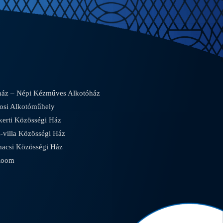
áz – Népi Kézműves Alkotóház
osi Alkotóműhely
rti Közösségi Ház
villa Közösségi Ház
csi Közösségi Ház
Room