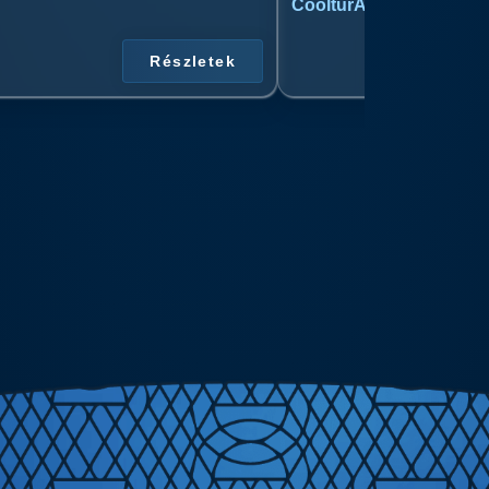
CoolturArt™ Licit-Day™ 
Részletek