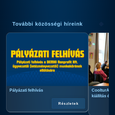
További közösségi híreink
Pályázati felhívás
CoolturArt™
kiállítás és
Részletek