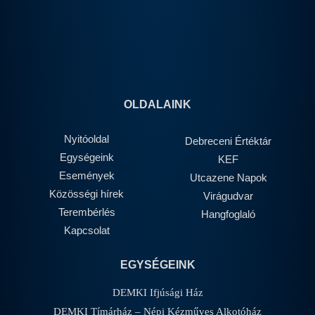
OLDALAINK
Nyitóoldal
Debreceni Értéktár
Egységeink
KEF
Események
Utcazene Napok
Közösségi hírek
Virágudvar
Terembérlés
Hangfoglaló
Kapcsolat
EGYSÉGEINK
DEMKI Ifjúsági Ház
DEMKI Tímárház – Népi Kézműves Alkotóház