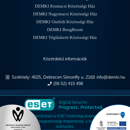
DEMKI Kismacsi Közösségi Ház
DEMKI Nagymacsi Közösségi Ház
DEMKI Ondódi Közösségi Ház
DEMKI BeugRoom
DEMKI Tégláskerti Közösségi Ház
Közérdekű információk
Székhely: 4025, Debrecen Simonffy u. 21
info@demki.hu
(06 52) 415 498
Anyagaink vírusellenőrzését az ESET biztonsági programokkal végezzük,
amelyet a szoftver magyarországi forgalmazója, a Sicontact Kft. biztosít
számunkra.