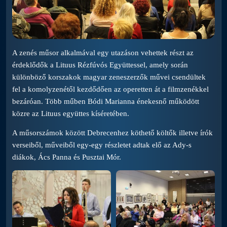
A zenés műsor alkalmával egy utazáson vehettek részt az
érdeklődők a Lituus Rézfúvós Együttessel, amely során
különböző korszakok magyar zeneszerzők művei csendültek
fel a komolyzenétől kezdődően az operetten át a filmzenékkel
bezáróan. Több műben Bódi Marianna énekesnő működött
közre az Lituus együttes kíséretében.
A műsorszámok között Debrecenhez köthető költők illetve írók
verseiből, műveiből egy-egy részletet adtak elő az Ady-s
diákok, Ács Panna és Pusztai Mór.