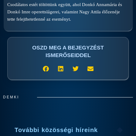
Csodálatos estét töltöttünk együtt, ahol Donkó Annamária és
Donkó Imre operettslágerei, valamint Nagy Attila élőzenéje
tette felejthetetlenné az eseményt.
OSZD MEG A BEJEGYZÉST
ISMERŐSEIDDEL
DEMKI
További közösségi híreink