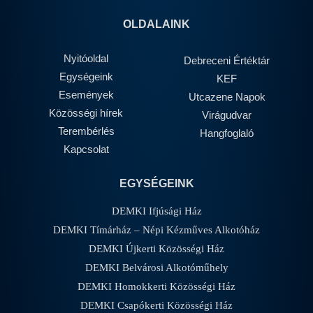
OLDALAINK
Nyitóoldal
Debreceni Értéktár
Egységeink
KEF
Események
Utcazene Napok
Közösségi hírek
Virágudvar
Terembérlés
Hangfoglaló
Kapcsolat
EGYSÉGEINK
DEMKI Ifjúsági Ház
DEMKI Tímárház – Népi Kézműves Alkotóház
DEMKI Újkerti Közösségi Ház
DEMKI Belvárosi Alkotóműhely
DEMKI Homokkerti Közösségi Ház
DEMKI Csapókerti Közösségi Ház