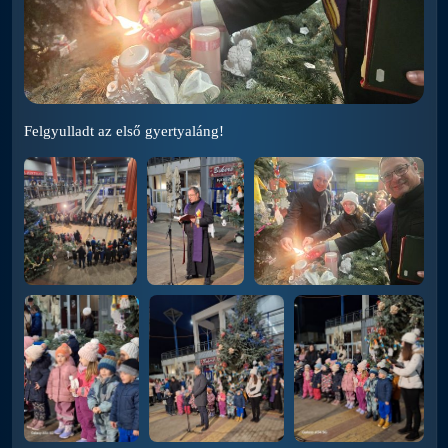
Felgyulladt az első gyertyaláng!