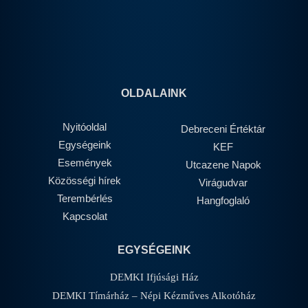
OLDALAINK
Nyitóoldal
Debreceni Értéktár
Egységeink
KEF
Események
Utcazene Napok
Közösségi hírek
Virágudvar
Terembérlés
Hangfoglaló
Kapcsolat
EGYSÉGEINK
DEMKI Ifjúsági Ház
DEMKI Tímárház – Népi Kézműves Alkotóház