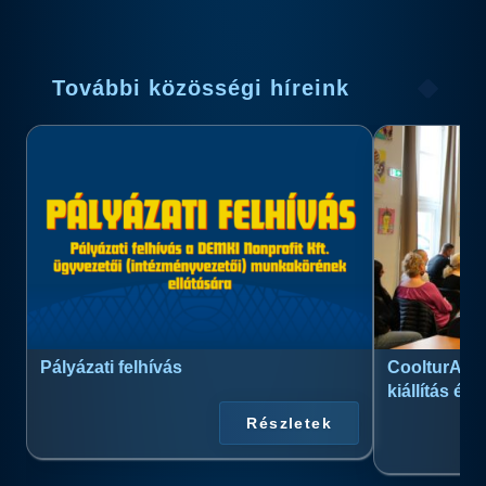
További közösségi híreink
Pályázati felhívás
CoolturArt™
kiállítás és
Részletek