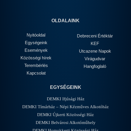
OLDALAINK
Nyitóoldal
Debreceni Értéktár
Egységeink
KEF
Események
Utcazene Napok
Közösségi hírek
Virágudvar
Terembérlés
Hangfoglaló
Kapcsolat
EGYSÉGEINK
DEMKI Ifjúsági Ház
DEMKI Tímárház – Népi Kézműves Alkotóház
DEMKI Újkerti Közösségi Ház
DEMKI Belvárosi Alkotóműhely
DEMKI Homokkerti Közösségi Ház