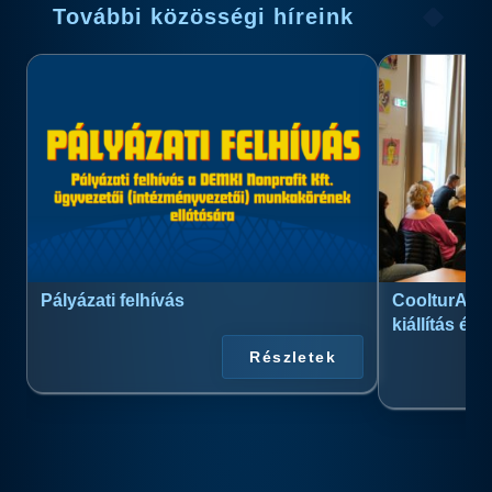
További közösségi híreink
Pályázati felhívás
CoolturArt™
kiállítás és
Részletek