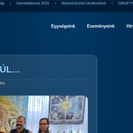
ság
Gyerektáborok 2026
Népművészeti Utcafesztivál
GINOP Pl
Egységeink
Eseményeink
Hí
TÚL…
Ház