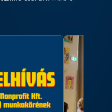
I MŰVELŐDÉSI KÖZPONT ÉS IFJÚSÁGI HÁZ