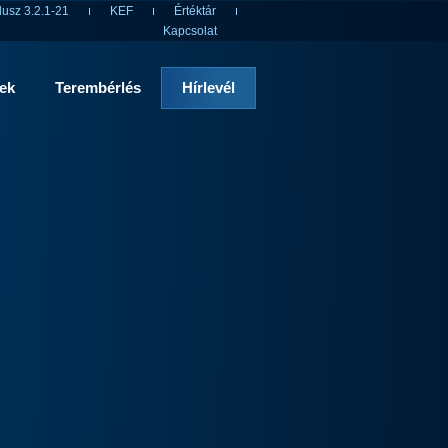
usz 3.2.1-21
KEF
Értéktár
Kapcsolat
rek
Terembérlés
Hírlevél