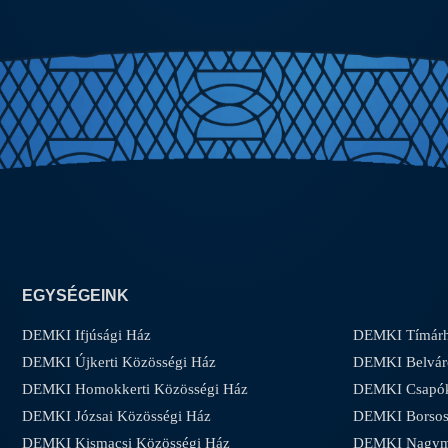
EGYSÉGEINK
DEMKI Ifjúsági Ház
DEMKI Tímárh
DEMKI Újkerti Közösségi Ház
DEMKI Belvár
DEMKI Homokkerti Közösségi Ház
DEMKI Csapóke
DEMKI Józsai Közösségi Ház
DEMKI Borsos-
DEMKI Kismacsi Közösségi Ház
DEMKI Nagyma