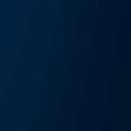
művészeti kiállítás és művészeti nap
Részlete