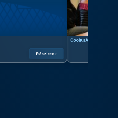
CoolturArt™ Licit-Day™ 
Részletek