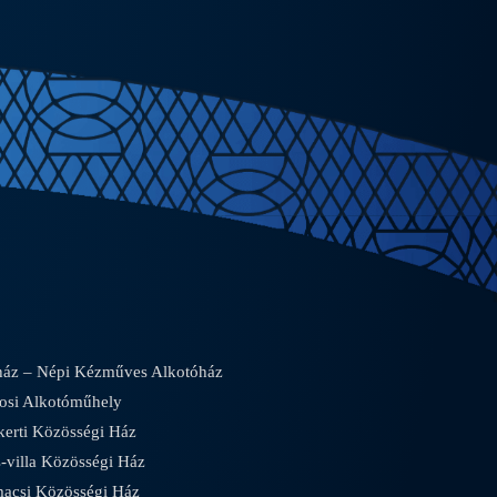
áz – Népi Kézműves Alkotóház
osi Alkotóműhely
rti Közösségi Ház
villa Közösségi Ház
csi Közösségi Ház