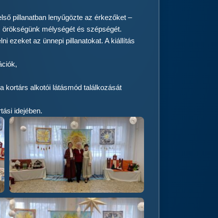
első pillanatban lenyűgözte az érkezőket –
lis örökségünk mélységét és szépségét.
i ezeket az ünnepi pillanatokat. A kiállítás
ációk,
 kortárs alkotói látásmód találkozását
tási idejében.