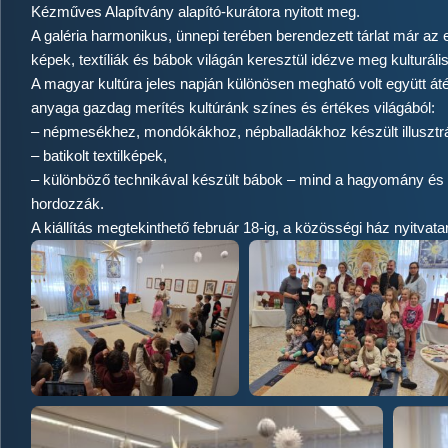
Kézműves Alapítvány alapító-kurátora nyitott meg.
A galéria harmonikus, ünnepi terében berendezett tárlat már az 
képek, textíliák és bábok világán keresztül idézve meg kulturá
A magyar kultúra jeles napján különösen megható volt együtt átéln
anyaga gazdag merítés kultúránk színes és értékes világából:
–
népmesékhez, mondókákhoz, népballadákhoz készült illusztr
–
batikolt textilképek,
–
különböző technikával készült bábok – mind a hagyomány és a
hordozzák.
A kiállítás megtekinthető február 18-ig, a közösségi ház nyitvatar