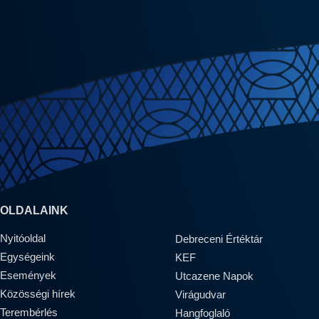
OLDALAINK
Nyitóoldal
Debreceni Értéktár
Egységeink
KEF
Események
Utcazene Napok
Közösségi hírek
Virágudvar
Terembérlés
Hangfoglaló