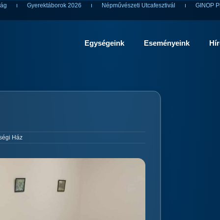
ság
Gyerektáborok 2026
Népművészeti Utcafesztivál
GINOP Pl
Egységeink
Eseményeink
Hí
ségi Ház