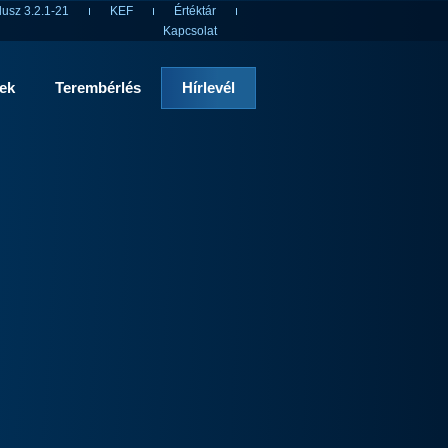
usz 3.2.1-21
KEF
Értéktár
Kapcsolat
rek
Terembérlés
Hírlevél