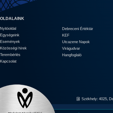
OLDALAINK
Nyitóoldal
Debreceni Értéktár
Egységeink
KEF
Események
Utcazene Napok
Közösségi hírek
Virágudvar
Terembérlés
Hangfoglaló
Kapcsolat
Székhely: 4025, D