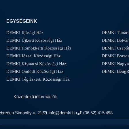
EGYSÉGEINK
DEMKI Ifjúsági Ház
DEMKI Tímárh
DEMKI Újkerti Közösségi Ház
DEMKI Belvár
DEMKI Homokkerti Közösségi Ház
DEMKI Csapóke
DEMKI Józsai Közösségi Ház
DEMKI Borsos-
DEMKI Kismacsi Közösségi Ház
DEMKI Nagyma
DEMKI Ondódi Közösségi Ház
DEMKI Beug
DEMKI Tégláskerti Közösségi Ház
Közérdekű információk
ebrecen Simonffy u. 21
info@demki.hu
(06 52) 415 498