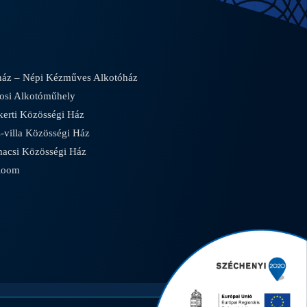
áz – Népi Kézműves Alkotóház
osi Alkotóműhely
rti Közösségi Ház
villa Közösségi Ház
csi Közösségi Ház
Room