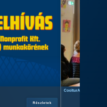
CoolturArt™ Licit-Day™ 
Részletek