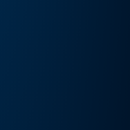
művészeti kiállítás és művészeti nap
Részlete