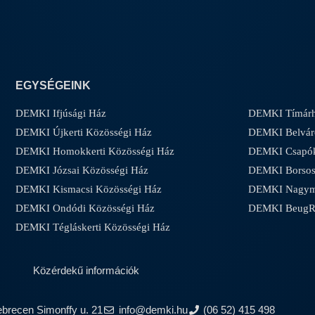
EGYSÉGEINK
DEMKI Ifjúsági Ház
DEMKI Tímárh
DEMKI Újkerti Közösségi Ház
DEMKI Belvár
DEMKI Homokkerti Közösségi Ház
DEMKI Csapóke
DEMKI Józsai Közösségi Ház
DEMKI Borsos-
DEMKI Kismacsi Közösségi Ház
DEMKI Nagyma
DEMKI Ondódi Közösségi Ház
DEMKI Beug
DEMKI Tégláskerti Közösségi Ház
Közérdekű információk
ebrecen Simonffy u. 21
info@demki.hu
(06 52) 415 498