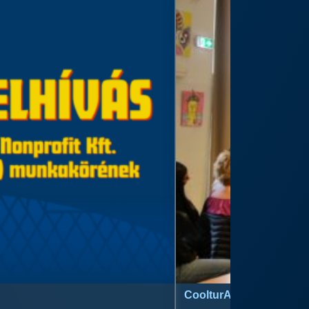
CoolturArt™ Licit-Day™ 