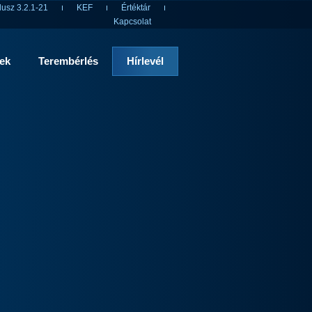
usz 3.2.1-21
KEF
Értéktár
Kapcsolat
rek
Terembérlés
Hírlevél