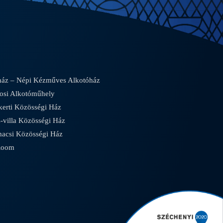
áz – Népi Kézműves Alkotóház
osi Alkotóműhely
rti Közösségi Ház
villa Közösségi Ház
csi Közösségi Ház
Room