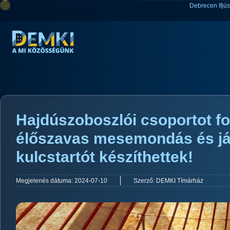
Debrecen Ifjú
Hajdúszoboszlói csoportot fo
élőszavas mesemondás és já
kulcstartót készíthettek!
Megjelenés dátuma:
2024-07-10
Szerző:
DEMKI Tímárház