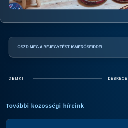
OSZD MEG A BEJEGYZÉST ISMERŐSEIDDEL
DEMKI
DEBRECEN
További közösségi híreink