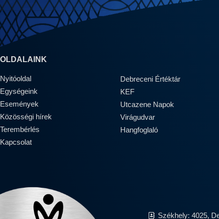
OLDALAINK
Nyitóoldal
Debreceni Értéktár
Egységeink
KEF
Események
Utcazene Napok
Közösségi hírek
Virágudvar
Terembérlés
Hangfoglaló
Kapcsolat
Székhely: 4025, D