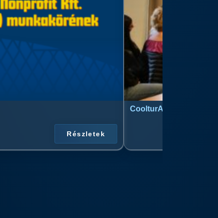
CoolturArt™ Licit-Day™ 
Részletek