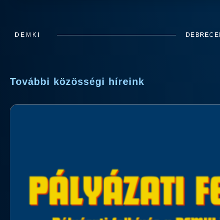
DEMKI
DEBRECEN
További közösségi híreink