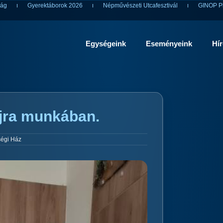
ság
Gyerektáborok 2026
Népművészeti Utcafesztivál
GINOP Pl
Egységeink
Eseményeink
Hí
jra munkában.
égi Ház