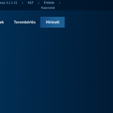
usz 3.2.1-21
KEF
Értéktár
Kapcsolat
rek
Terembérlés
Hírlevél