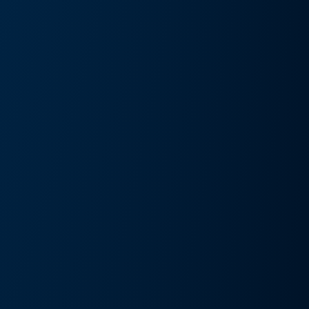
művészeti kiállítás és művészeti nap
Részlete