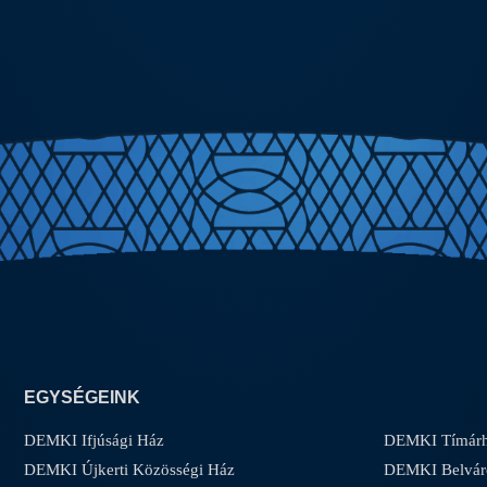
EGYSÉGEINK
DEMKI Ifjúsági Ház
DEMKI Tímárh
DEMKI Újkerti Közösségi Ház
DEMKI Belvár