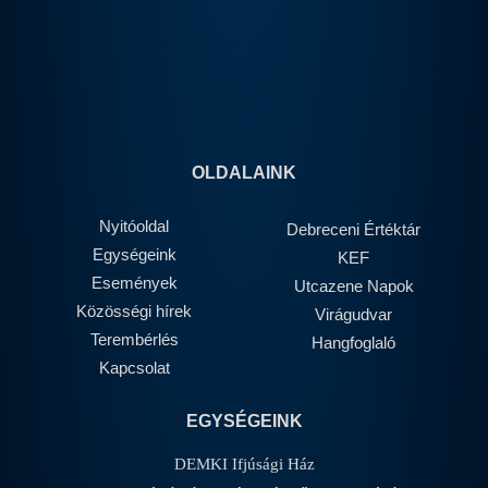
OLDALAINK
Nyitóoldal
Debreceni Értéktár
Egységeink
KEF
Események
Utcazene Napok
Közösségi hírek
Virágudvar
Terembérlés
Hangfoglaló
Kapcsolat
EGYSÉGEINK
DEMKI Ifjúsági Ház