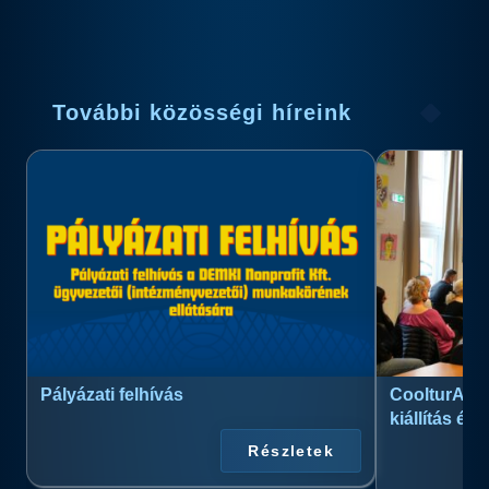
További közösségi híreink
Pályázati felhívás
CoolturArt™
kiállítás és
Részletek