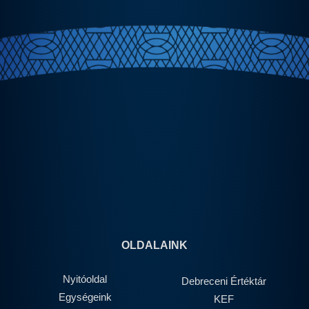
OLDALAINK
Nyitóoldal
Debreceni Értéktár
Egységeink
KEF