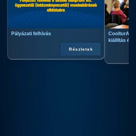
Pályázati felhívás
CoolturArt™
kiállítás és
Részletek