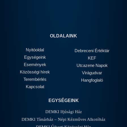
OLDALAINK
Nyitóoldal
Debreceni Értéktár
Egységeink
KEF
Események
Utcazene Napok
Közösségi hírek
Virágudvar
Terembérlés
Hangfoglaló
Kapcsolat
EGYSÉGEINK
DEMKI Ifjúsági Ház
DEMKI Tímárház – Népi Kézműves Alkotóház