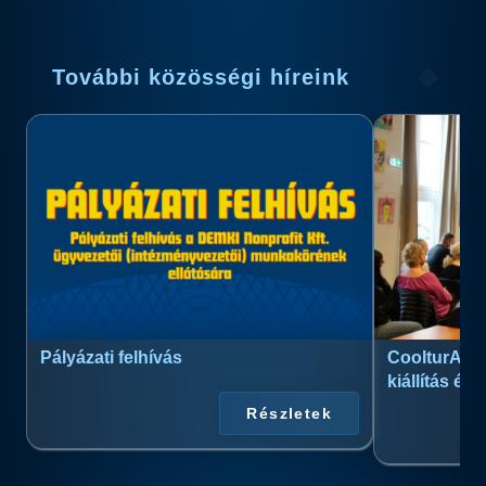
További közösségi híreink
Pályázati felhívás
CoolturArt™
kiállítás és
Részletek