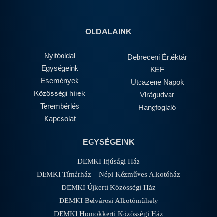
OLDALAINK
Nyitóoldal
Debreceni Értéktár
Egységeink
KEF
Események
Utcazene Napok
Közösségi hírek
Virágudvar
Terembérlés
Hangfoglaló
Kapcsolat
EGYSÉGEINK
DEMKI Ifjúsági Ház
DEMKI Tímárház – Népi Kézműves Alkotóház
DEMKI Újkerti Közösségi Ház
DEMKI Belvárosi Alkotóműhely
DEMKI Homokkerti Közösségi Ház