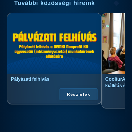
További közösségi híreink
Pályázati felhívás
CoolturArt™
kiállítás és
Részletek