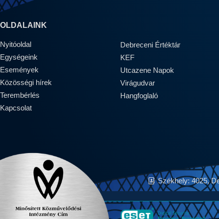
OLDALAINK
Nyitóoldal
Debreceni Értéktár
Egységeink
KEF
Események
Utcazene Napok
Közösségi hírek
Virágudvar
Terembérlés
Hangfoglaló
Kapcsolat
Székhely: 4025, D