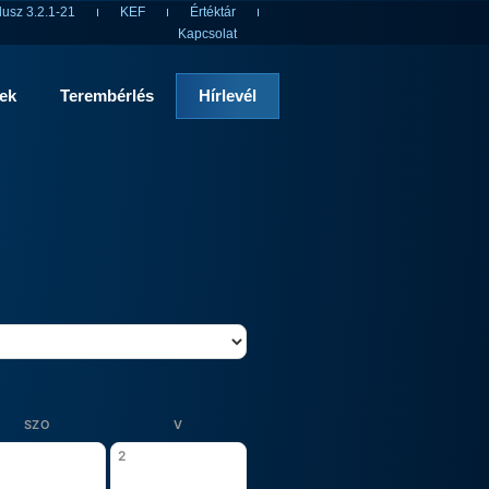
usz 3.2.1-21
KEF
Értéktár
Kapcsolat
rek
Terembérlés
Hírlevél
SZO
V
2