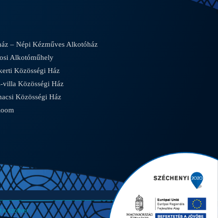
áz – Népi Kézműves Alkotóház
osi Alkotóműhely
rti Közösségi Ház
villa Közösségi Ház
csi Közösségi Ház
Room
 a szoftver