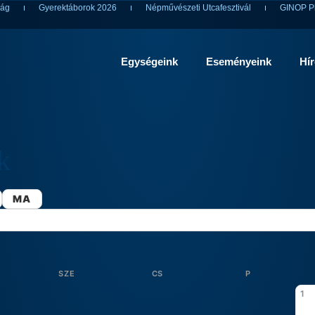
ság
Gyerektáborok 2026
Népművészeti Utcafesztivál
GINOP Pl
Egységeink
Eseményeink
Hí
k
MA
SZE
CS
P
1