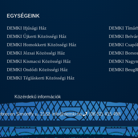
EGYSÉGEINK
DEMKI Ifjúsági Ház
DEMKI Tímárh
DEMKI Újkerti Közösségi Ház
DEMKI Belvár
DEMKI Homokkerti Közösségi Ház
DEMKI Csapóke
DEMKI Józsai Közösségi Ház
DEMKI Borsos-
DEMKI Kismacsi Közösségi Ház
DEMKI Nagyma
DEMKI Ondódi Közösségi Ház
DEMKI Beug
DEMKI Tégláskerti Közösségi Ház
Közérdekű információk
ebrecen Simonffy u. 21
info@demki.hu
(06 52) 415 498
Anyagaink vírusellenőrzését az ESET biztonsági programokkal végezzük, amelyet