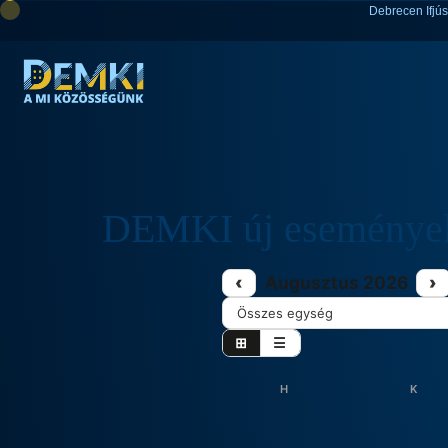
Debrecen Ifjú
DEMKI új eseménye
‹
Augusztus 2026
›
⊞
☰
H
K