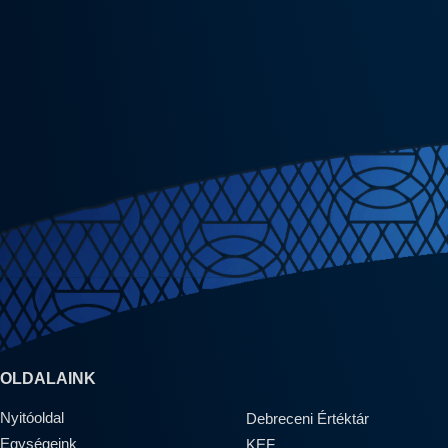
OLDALAINK
Nyitóoldal
Debreceni Értéktár
Egységeink
KEF