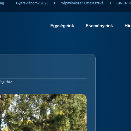
ság
Gyerektáborok 2026
Népművészeti Utcafesztivál
GINOP Pl
Egységeink
Eseményeink
Hí
égi Ház