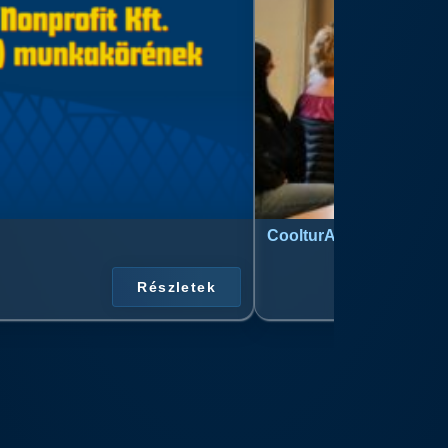
CoolturArt™ Licit-Day™ 
Részletek