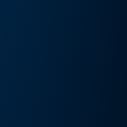
művészeti kiállítás és művészeti nap
Részlete