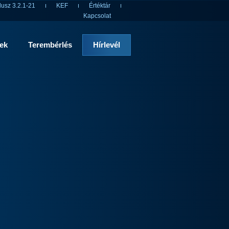
usz 3.2.1-21
KEF
Értéktár
Kapcsolat
rek
Terembérlés
Hírlevél