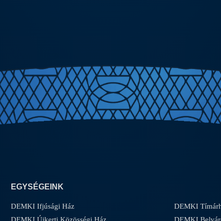
EGYSÉGEINK
DEMKI Ifjúsági Ház
DEMKI Tímárh
DEMKI Újkerti Közösségi Ház
DEMKI Belvár