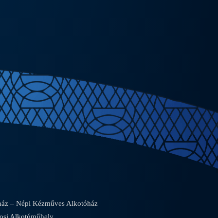
áz – Népi Kézműves Alkotóház
osi Alkotóműhely