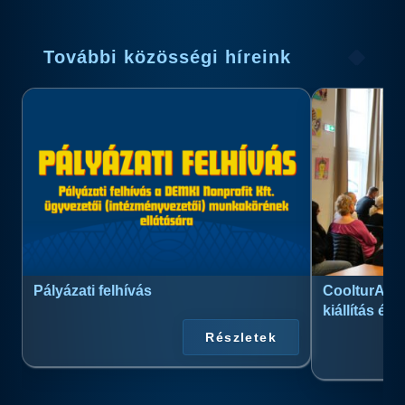
További közösségi híreink
Pályázati felhívás
CoolturArt™
kiállítás és
Részletek