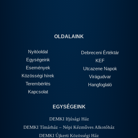
OLDALAINK
Nyitóoldal
Debreceni Értéktár
Egységeink
KEF
Események
Utcazene Napok
Közösségi hírek
Virágudvar
Terembérlés
Hangfoglaló
Kapcsolat
EGYSÉGEINK
DEMKI Ifjúsági Ház
DEMKI Tímárház – Népi Kézműves Alkotóház
DEMKI Újkerti Közösségi Ház